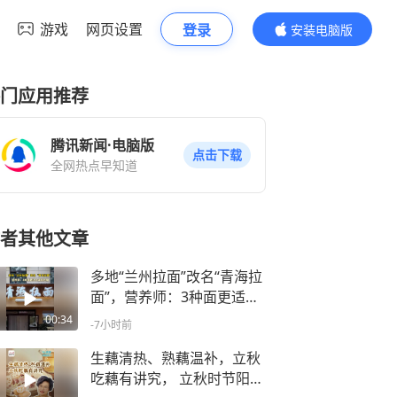
游戏
网页设置
登录
安装电脑版
内容更精彩
门应用推荐
腾讯新闻·电脑版
点击下载
全网热点早知道
者其他文章
多地“兰州拉面”改名“青海拉
面”，营养师：3种面更适合
减脂控糖
00:34
-7小时前
生藕清热、熟藕温补，立秋
吃藕有讲究， 立秋时节阳气