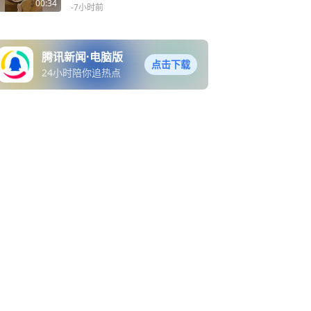
渐收、阴气渐生，气候呈现
00:34
-7小时前
暑燥交织的特点，养生需因
人而异，广东省中医院副院
长杨志敏介绍，平素体质健
腾讯新闻·电脑版
壮、常有口干咽燥等燥热表
点击下载
24小时陪你追热点
现的人群，可将生藕榨汁饮
用，能起到润燥清热效果；
而体质偏弱、脾胃湿气较重
的人群，则适合选用莲藕薏
仁赤豆汤，可温和补益、健
脾祛湿、调养身心