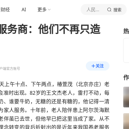
财经
AI
更多
人民日报健康客户端
搜索
服务商：他们不再只造
热
关注
户端官方账号
作
每天上午十点、下午两点，椿萱茂（北京亦庄）老
会准时出现。82岁的王文杰老人，雷打不动，每
奶、谁要牛奶，无糖的还是有糖的，他记得一清
为家人服务。十年前，老人陪伴患上阿尔茨海默
老伴虽已去世，但他早已把这里当成了家。从不
理念转变的背后折射出的是近年来我国养老服务