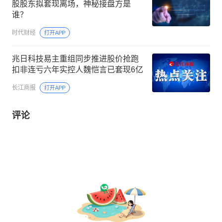
股股东拟套现离场，神秘接盘方是
谁？
时代财经
打开APP
兆日科技易主重组同步推进股价抢跑
扣非连亏六年实控人魏恺言已套现6亿
长江商报
打开APP
评论