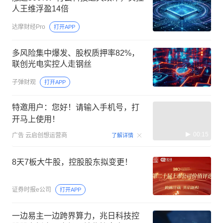
人王维浮盈14倍
达摩财经Pro
打开APP
多风险集中爆发、股权质押率82%，
联创光电实控人走钢丝
子弹财观
打开APP
特邀用户：您好！请输入手机号，打
开马上使用！
00:15
广告
云启创想运营商
了解详情
8天7板大牛股，控股股东拟变更！
证券时报e公司
打开APP
一边易主一边跨界算力，兆日科技控