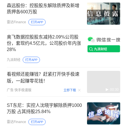
森远股份：控股股东解除质押及新增
质押各600万股
雷达Finance
打开APP
奥飞数据控股股东减持2.09%公司股
份，套现约4.5亿元，公司股价年内涨
28%
九派财经
打开APP
看视频还能赚钱？赶紧打开快手极速
版，一起赚零花钱！
00:30
广告
快手极速版
立即下载
ST东尼：实控人沈晓宇解除质押1000
万股 占其持股25.84%
雷达Finance
打开APP