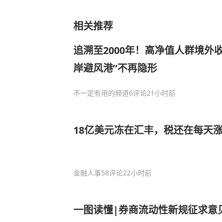
相关推荐
追溯至2000年！高净值人群境外
岸避风港”不再隐形
不一定有用的频道
6评论
21小时前
18亿美元冻在汇丰，税还在每天
金融人事
58评论
22小时前
一图读懂|券商流动性新规征求意见