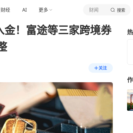
财经
AI
更多
财闻
搜索
禁入金！富途等三家跨境券
热
整
关注
作