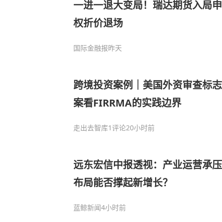
一进一退大变局！瑞达期货入局申
权折价退场
国际金融报
昨天
跨境投资案例｜美国外资审查标志
案看FIRRMA的实践边界
走出去智库
1评论
20小时前
远东宏信中报透视：产业运营承压
布局能否撑起新增长？
蓝鲸新闻
4小时前