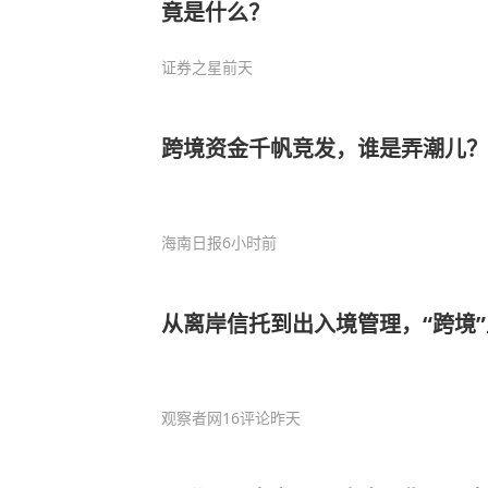
竟是什么？
证券之星
前天
跨境资金千帆竞发，谁是弄潮儿？
海南日报
6小时前
从离岸信托到出入境管理，“跨境
观察者网
16评论
昨天