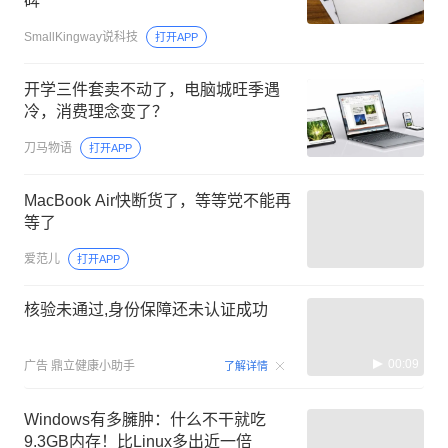
碑
SmallKingway说科技
打开APP
开学三件套卖不动了，电脑城旺季遇
冷，消费理念变了？
刀马物语
打开APP
MacBook Air快断货了，等等党不能再
等了
爱范儿
打开APP
核验未通过,身份保障还未认证成功
00:09
广告
鼎立健康小助手
了解详情
Windows有多臃肿：什么不干就吃
9.3GB内存！比Linux多出近一倍