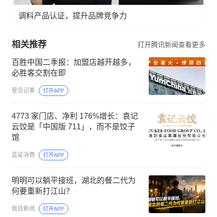
调料产品认证，提升品牌竞争力
相关推荐
打开腾讯新闻查看更多
百胜中国二季报：加盟店越开越多，
必胜客交割在即
星岛记事
打开APP
4773 家门店、净利 176%增长：袁记
云饺是「中国版 711」，而不是饺子
馆
蓝鲨消费
打开APP
明明可以躺平接班，湖北的餐二代为
何要重新打江山？
极目新闻
打开APP