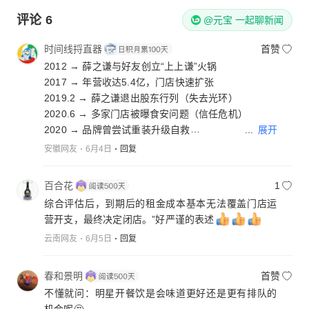
评论
6
@元宝 一起聊新闻
时间线捋直器
首赞
2012 → 薛之谦与好友创立“上上谦”火锅
2017 → 年营收达5.4亿，门店快速扩张
2019.2 → 薛之谦退出股东行列（失去光环）
2020.6 → 多家门店被曝食安问题（信任危机）
...
展开
2020 → 品牌曾尝试重装升级自救
2021.7 → 薛之谦父亲退出公司
安徽网友
6月4日
回复
2025.12 → 广州最后一家门店关闭
2026.4 → 上海门店正式闭店，品牌全线关停
百合花
1
综合评估后，到期后的租金成本基本无法覆盖门店运
14年浮沉，从明星光环到全线熄火，这“长寿”的火锅
营开支，最终决定闭店。”好严谨的表述
品牌终究还是没逃过被时间卷走的命运。
云南网友
6月5日
回复
春和景明
首赞
不懂就问：明星开餐饮是会味道更好还是更有排队的