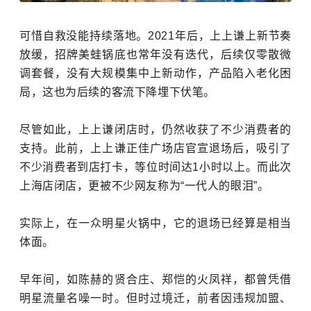
可惜自救没能持续落地。
2021年后，上上谦上新节奏
放缓
，招牌美蛙锅底也常年没有迭代，后续仅零散微
调套餐，没有大规模集中上新动作，产品陷入老化困
局，这也为后续的客流下降埋下伏笔。
尽管如此，上上谦闭店时，仍然收获了不少消费者的
支持。此前，上上谦正佳广场店官宣退场后，吸引了
不少消费者到店打卡，等位时间达1小时以上。而此次
上海店闭店，更被不少网友称为“一代人的眼泪”。
实际上，在一众明星火锅中，它的退场已经算是相当
体面。
早年间，如
陈赫
的贤合庄、
郑恺
的火凤祥，都曾凭借
明星流量名噪一时。但时过境迁，前者因违规加盟、