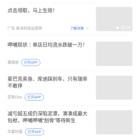
点击领取，马上生效！
00:09
广告
易泽科技运营商
了解详情
呷哺现状｜单店日均流水跌破一万！
餐观局
打开APP
星巴克卖身、库迪踩刹车，只有瑞幸
不敢停
定焦One
打开APP
减亏超五成仍深陷泥潭，湊湊成最大
包袱，呷哺呷哺“刮骨”等待新生
华夏时报
打开APP