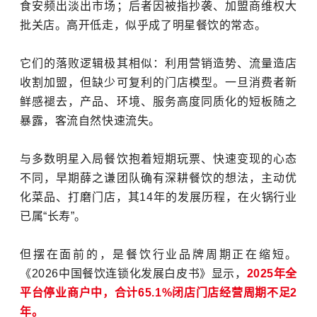
食安频出淡出市场；后者因被
指
抄袭、加盟商维权大
批关店。高开低走，似乎成了明星餐饮的常态。
它们的落败逻辑极其相似：利用营销造势、流量造店
收割加盟，但缺少可
复利
的门店模型。一旦消费者新
鲜感褪去，产品、环境、服务高度同质化的短板随之
暴露，客流自然快速流失。
与多数明星入局餐饮抱着短期玩票、快速变现的心态
不同，早期薛之谦团队确有深耕餐饮的想法，主动优
化菜品、打磨门店，其14年的发展历程，在火锅行业
已属“长寿”。
但摆在面前的，是餐饮行业品牌周期正在缩短。
《2026中国餐饮连锁化发展白皮书》显示，
2025年全
平台停业商户中，合计65.1%闭店门店经营周期不足2
年。