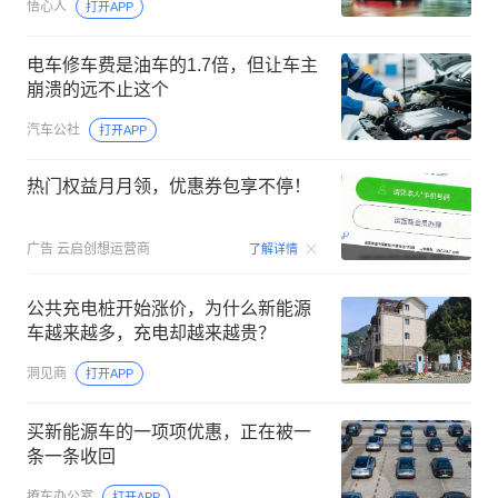
悟心人
打开APP
电车修车费是油车的1.7倍，但让车主
崩溃的远不止这个
汽车公社
打开APP
热门权益月月领，优惠券包享不停！
00:15
广告
云启创想运营商
了解详情
公共充电桩开始涨价，为什么新能源
车越来越多，充电却越来越贵？
洞见商
打开APP
买新能源车的一项项优惠，正在被一
条一条收回
撩车办公室
打开APP