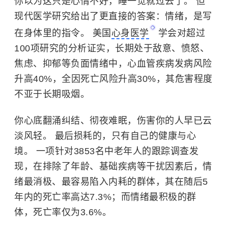
你以为这只是心情不好，睡一觉就过去了。 但
现代医学研究给出了更直接的答案：情绪，是写
在身体里的指令。 美国
心身医学
学会对超过
100项研究的分析证实，长期处于敌意、愤怒、
焦虑、抑郁等负面情绪中，心血管疾病发病风险
升高40%，全因死亡风险升高30%，其危害程度
不亚于长期吸烟。
你心底翻涌纠结、彻夜难眠，伤害你的人早已云
淡风轻。 最后损耗的，只有自己的健康与心
境。 一项针对3853名中老年人的跟踪调查发
现，在排除了年龄、基础疾病等干扰因素后，情
绪最消极、最容易陷入内耗的群体，其在随后5
年内的死亡率高达7.3%；而情绪最积极的群
体，死亡率仅为3.6%。