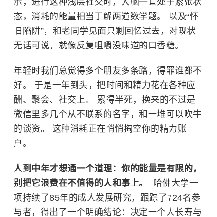
示，进行这种浅层社交时，大脑一直处于紧张状
态，消耗的能量相当于解两道数学题。 以及“怀
旧陷阱”，和老同学见面只剩回忆过去，对现状
无话可说，就像反复咀嚼没味道的口香糖。
年轻时我们总觉得多个朋友多条路，得罪谁都不
好。 于是一年到头，把时间和精力花在各种应
酬、聚会、社交上。 累得半死，换来的不过是
微信里多几个从不联系的名字，和一堆可以吹牛
的谈资。 这种消耗正在悄悄掏空你的精力账
户。
人到中年才想通一个道理：你的能量是有限的，
别把它浪费在不值得的人和事上。
​
哈佛大学
一
项持续了85年的成人发展研究，跟踪了724名参
与者，得出了一个明确结论：决定一个人长寿与