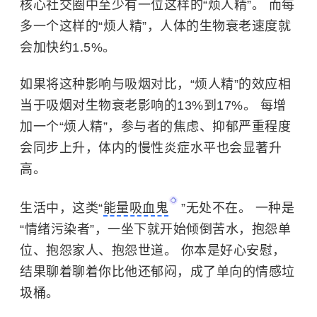
核心社交圈中至少有一位这样的“烦人精”。 而每
多一个这样的“烦人精”，人体的生物衰老速度就
会加快约1.5%。
如果将这种影响与吸烟对比，“烦人精”的效应相
当于吸烟对生物衰老影响的13%到17%。 每增
加一个“烦人精”，参与者的焦虑、抑郁严重程度
会同步上升，体内的慢性炎症水平也会显著升
高。
生活中，这类“
能量吸血鬼
”无处不在。 一种是
“情绪污染者”，一坐下就开始倾倒苦水，抱怨单
位、抱怨家人、抱怨世道。 你本是好心安慰，
结果聊着聊着你比他还郁闷，成了单向的情感垃
圾桶。