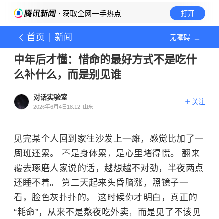
· 获取全网一手热点
打开
首页
新闻
无障碍
中年后才懂：惜命的最好方式不是吃什
么补什么，而是别见谁
对话实验室
关注
2026年6月4日18:12
山东
见完某个人回到家往沙发上一瘫，感觉比加了一
周班还累。 不是身体累，是心里堵得慌。 翻来
覆去琢磨人家说的话，越想越不对劲，半夜两点
还睡不着。 第二天起来头昏脑涨，照镜子一
看，脸色灰扑扑的。 这时候你才明白，真正的
“耗命”，从来不是熬夜吃外卖，而是见了不该见