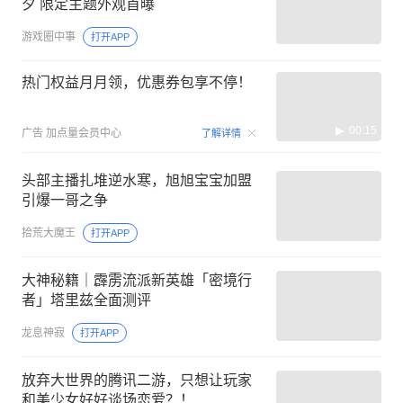
夕 限定主题外观首曝
游戏圈中事
打开APP
热门权益月月领，优惠券包享不停！
00:15
广告
加点量会员中心
了解详情
头部主播扎堆逆水寒，旭旭宝宝加盟
引爆一哥之争
拾荒大魔王
打开APP
大神秘籍｜霹雳流派新英雄「密境行
者」塔里兹全面测评
龙息神寂
打开APP
放弃大世界的腾讯二游，只想让玩家
和美少女好好谈场恋爱？！