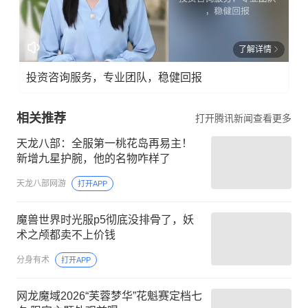
了解详情
投资咨询服务，专业团队，稳健回报
相关推荐
打开腾讯新闻查看更多
天龙八部：全服第一桃花岛再易主！
新增九星护腕，他的名物咋样了
天龙八部网游
打开APP
魔兽世界时光服p5彻底没排骨了，妖
术之颅都卖不上价钱
分身有术
打开APP
网龙魔域2026“芙蓉梦华”花魁赛定档七