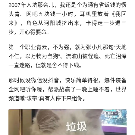
2007年入坑那会儿，我还是个为通宵省饭钱的愣
头青。网吧五块钱一小时，耳机里放着《我回
来》，角色从河阳城挤出来，卡得走一步退三
步，开心得要命。
第一个职业青云，不为强，就为
张小凡
那句“天地
不仁，以万物为刍狗”。流波山被怪追、死亡沼泽
一直迷路，但就是舍不得下线。
那时候没微信没抖音，快乐简单得很，爆件装备
全网吧听你嚎，帮派战赢了一晚上睡不着，世界
频道喊“求带”真有人停下来组你。