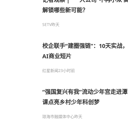
解锁哪些新可能？
SETV
昨天
校企联手“建圈强链”：10天实战
AI商业短片
红星新闻
23小时前
“强国复兴有我”流动少年宫走进潭
课点亮乡村少年科创梦
琼海市融媒体中心
昨天