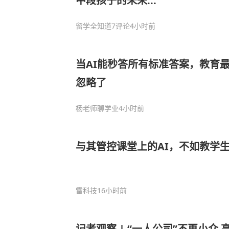
中段孩子的未来...
留学全知道
7评论
4小时前
当AI能秒答所有标准答案，教育
忽略了
杨老师聊学业
4小时前
与其管控课堂上的AI，不如教学生
雷科技
16小时前
记者观察 | “一人公司”不再小众 高