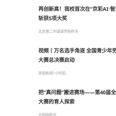
再创新高！我校首次在“京彩AI·
斩获5项大奖
北京第二外国语学院
昨天
视频丨万名选手角逐 全国青少年
大赛总决赛启动
央视新闻
1小时前
把“真问题”搬进赛场——第40届
大赛的育人探索
光明网
昨天