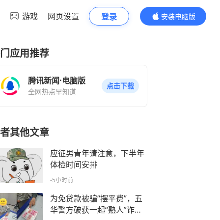
游戏
网页设置
登录
安装电脑版
内容更精彩
门应用推荐
腾讯新闻·电脑版
点击下载
全网热点早知道
者其他文章
应征男青年请注意，下半年
体检时间安排
-5小时前
为免贷款被骗“摆平费”，五
华警方破获一起“熟人”诈骗