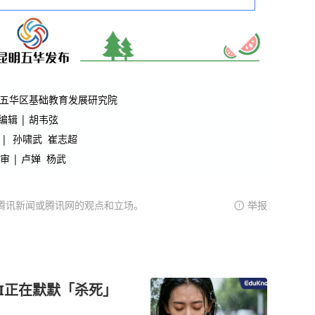
五华区基础教育发展研究院
编辑 | 胡韦弦
 | 孙啸武 崔志超
审 | 卢婵 杨武
腾讯新闻或腾讯网的观点和立场。
举报
AI正在默默「杀死」