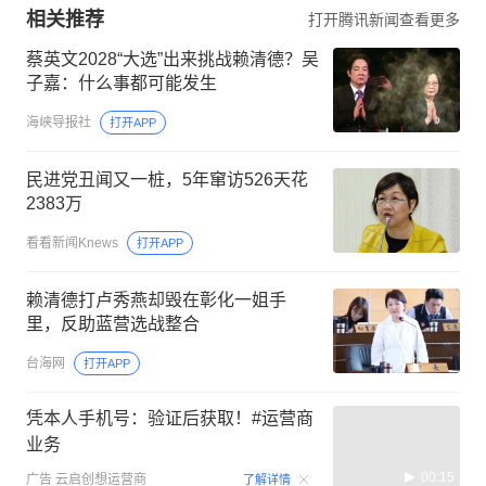
相关推荐
打开腾讯新闻查看更多
蔡英文2028“大选”出来挑战赖清德？吴
子嘉：什么事都可能发生
海峡导报社
打开APP
民进党丑闻又一桩，5年窜访526天花
2383万
看看新闻Knews
打开APP
赖清德打卢秀燕却毁在彰化一姐手
里，反助蓝营选战整合
台海网
打开APP
凭本人手机号：验证后获取！#运营商
业务
00:15
广告
云启创想运营商
了解详情