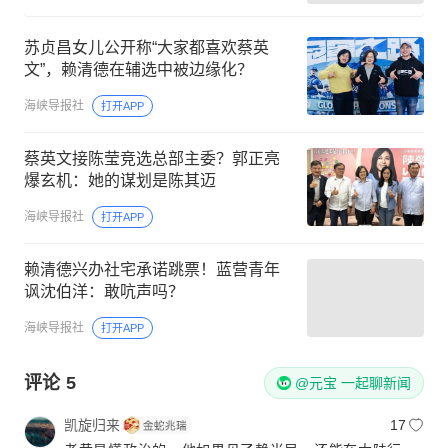
苏贞昌女儿公开称“大家都喜欢蔡英
文”，赖清德在辅选中被边缘化？
海峡导报社
打开APP
蔡英文接陈莹竞选总部主委？郭正亮
爆玄机：她的谋划是陈其迈
海峡导报社
打开APP
赖清德兴办社宅承诺跳票！蓝营青年
讽沈伯洋：敢吭声吗？
海峡导报社
打开APP
评论
5
@元宝 一起聊新闻
凯旋归来
17