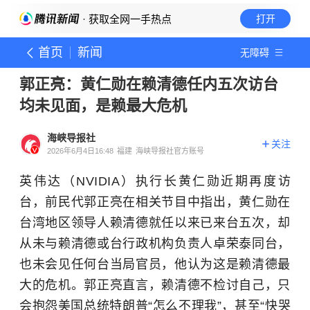
· 获取全网一手热点
打开
首页
新闻
无障碍
郭正亮：黄仁勋在赖清德任内五次访台
均未见面，是赖最大危机
海峡导报社
关注
2026年6月4日16:48
福建
海峡导报社官方账号
英伟达（NVIDIA）执行长黄仁勋近期再度访
台，前民代郭正亮在相关节目中指出，黄仁勋在
台湾地区领导人赖清德就任以来已来台五次，却
从未与赖清德或台行政机构负责人卓荣泰同台，
也未会见任何台当局官员，他认为这是赖清德最
大的危机。郭正亮直言，赖清德不检讨自己，只
会抱怨美国总统特朗普“怎么不理我”，甚至“快哭