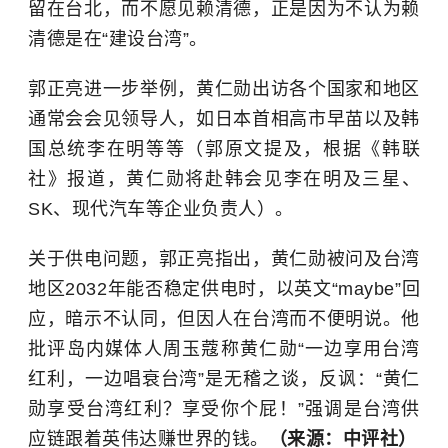
留在台北，而不愿见赖清德，正是因为不认为赖
清德是在“建设台湾”。
郭正亮进一步举例，黄仁勋出访各个国家和地区
通常会会见领导人，如日本首相高市早苗以及韩
国总统李在明等等（郭原文提及，根据《韩联
社》报道，黄仁勋将赴韩会见李在明及
三星
、
SK、
现代汽车
等企业负责人）。
关于供电问题，郭正亮指出，黄仁勋被问及台湾
地区2032年能否稳定供电时，以英文“maybe”回
应，暗示不认同，但因人在台湾而不便明说。他
批评岛内媒体人周玉蔻称黄仁勋“一边享用台湾
红利，一边唱衰台湾”是无稽之谈，反讽：“黄仁
勋享受台湾红利？享受你个屁！”强调是台湾供
应链跟着英伟达赚世界的钱。
（来源：中评社）