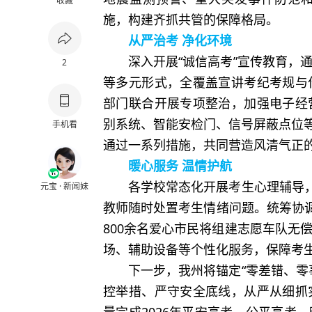
收藏
施，构建齐抓共管的保障格局。
从严治考 净化环境
深入开展“诚信高考”宣传教育，
2
等多元形式，全覆盖宣讲考纪考规与
部门联合开展专项整治，加强电子经
别系统、智能安检门、信号屏蔽点位等
手机看
通过一系列措施，共同营造风清气正
暖心服务 温情护航
各学校常态化开展考生心理辅导，
元宝 · 新闻妹
教师随时处置考生情绪问题。统筹协调
800余名爱心市民将组建志愿车队无
场、辅助设备等个性化服务，保障考
下一步，我州将锚定“零差错、零
控举措、严守安全底线，从严从细抓