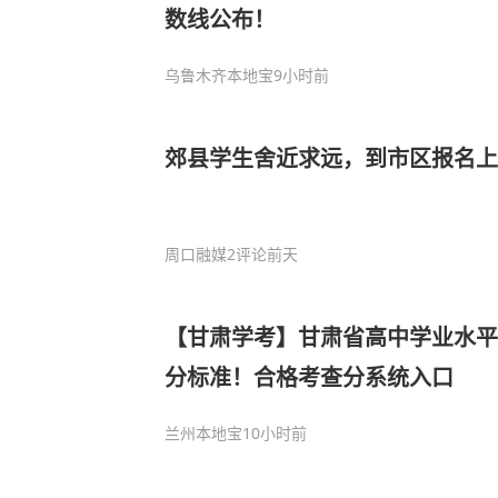
数线公布！
乌鲁木齐本地宝
9小时前
郊县学生舍近求远，到市区报名上
周口融媒
2评论
前天
【甘肃学考】甘肃省高中学业水平考
分标准！合格考查分系统入口
兰州本地宝
10小时前