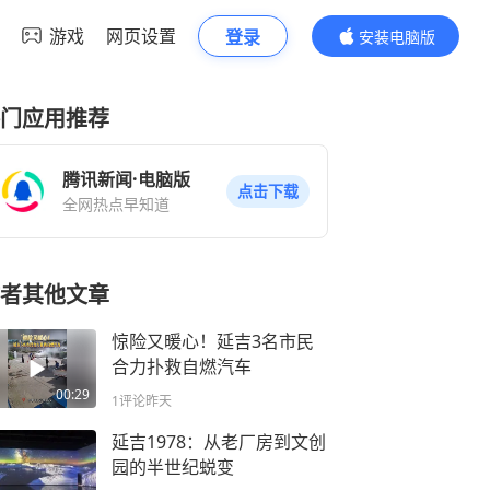
游戏
网页设置
登录
安装电脑版
内容更精彩
门应用推荐
腾讯新闻·电脑版
点击下载
全网热点早知道
者其他文章
惊险又暖心！延吉3名市民
合力扑救自燃汽车
00:29
1评论
昨天
延吉1978：从老厂房到文创
园的半世纪蜕变