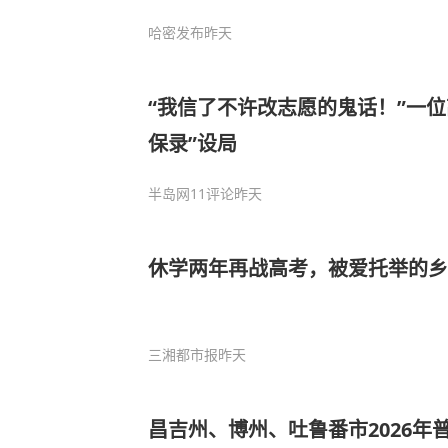
哈密发布
昨天
“我信了不许改志愿的鬼话！”一位
保录”设局
半岛网
11评论
昨天
休学两年再战高考，被爱托举的
三湘都市报
昨天
昌吉州、博州、吐鲁番市2026年