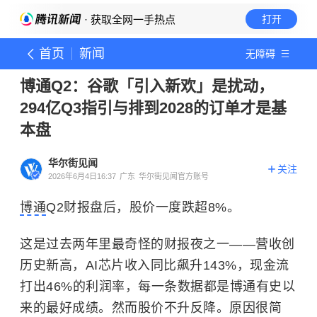
· 获取全网一手热点
打开
首页
新闻
无障碍
博通Q2：谷歌「引入新欢」是扰动，
294亿Q3指引与排到2028的订单才是基
本盘
华尔街见闻
关注
2026年6月4日16:37
广东
华尔街见闻官方账号
博通
Q2财报盘后，股价一度跌超8%。
这是过去两年里最奇怪的财报夜之一——营收创
历史新高，AI芯片收入同比飙升143%，现金流
打出46%的利润率，每一条数据都是博通有史以
来的最好成绩。然而股价不升反降。原因很简