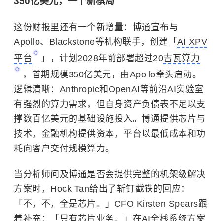
350亿美元，一个新棋局
这份财报里还有一个新增量：
博通宣布与
Apollo、Blackstone等机构联手，创建「
AI XPV
平台
」，计划2028年前部署超过20
吉瓦算力
，首期规模350亿美元，由Apollo牵头启动。
逻辑清晰：Anthropic和
OpenAI
等前沿AI实验室
有强烈的算力需求，但自身资产负债表不足以支
撑数百亿美元的基础设施投入。博通提供芯片与
技术，金融机构提供资本，平台以最低成本和功
耗向客户交付规模算力。
当分析师问及博通是否会提供完整的机架级解决
方案时，Hock Tan给出了斩钉截铁的回应：
「不，不，全是芯片。」CFO Kirsten Spears跟
着补充：「只有芯片业务。」在AI全栈系统方案