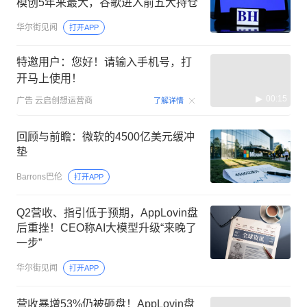
模创5年来最大，谷歌进入前五大持仓
华尔街见闻
打开APP
特邀用户：您好！请输入手机号，打
开马上使用！
00:15
广告
云启创想运营商
了解详情
回顾与前瞻：微软的4500亿美元缓冲
垫
Barrons巴伦
打开APP
Q2营收、指引低于预期，AppLovin盘
后重挫！CEO称AI大模型升级“来晚了
一步”
华尔街见闻
打开APP
营收暴增53%仍被砸盘！AppLovin盘