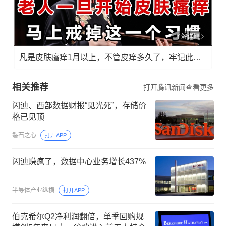
了解详情
凡是皮肤瘙痒1月以上，不管皮痒多久了，牢记此法，快！准！狠！
相关推荐
打开腾讯新闻查看更多
闪迪、西部数据财报“见光死”，存储价
格已见顶
磐石之心
打开APP
闪迪赚疯了，数据中心业务增长437%
半导体产业纵横
打开APP
伯克希尔Q2净利润翻倍，单季回购规