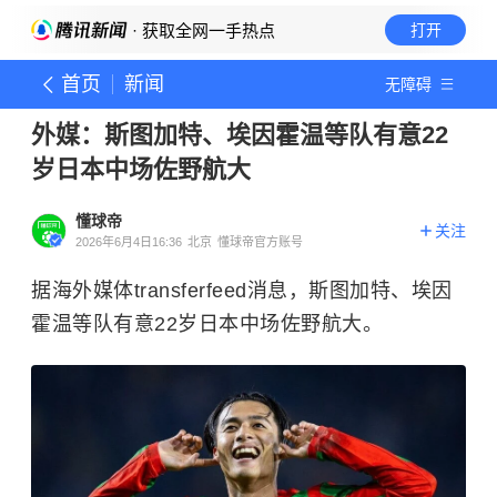
· 获取全网一手热点
打开
首页
新闻
无障碍
外媒：斯图加特、埃因霍温等队有意22
岁日本中场佐野航大
懂球帝
关注
2026年6月4日16:36
北京
懂球帝官方账号
据海外媒体transferfeed消息，斯图加特、埃因
霍温等队有意22岁日本中场佐野航大。