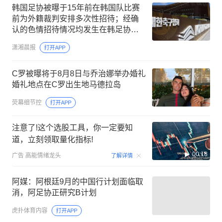
韩国足协被曝于15年前在韩国队比赛
前为外籍裁判安排多次性招待；经确
认的色情招待情况均发生在韩足协前
主席赵重衍在任时期
潇湘晨报
打开APP
C罗被曝将于8月8日与乔治娜举办婚礼
婚礼地点在C罗出生地马德拉岛
荧幕细节控
打开APP
注意了!这个选股工具，你一定要知
道，立刻领取量化指标!
00:18
广告
高能情绪龙头
了解详情
阿媒：阿根廷9月的中国行计划面临取
消，阿足协正研究B计划
虎扑体育内容
打开APP