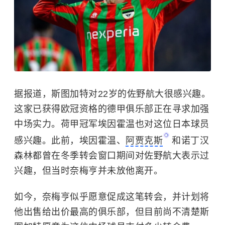
据报道，斯图加特对22岁的
佐野航大
很感兴趣。
这家已获得欧冠资格的德甲俱乐部正在寻求加强
中场实力。荷甲冠军埃因霍温也对这位日本球员
感兴趣。此前，埃因霍温、
阿贾克斯
和诺丁汉
森林都曾在冬季转会窗口期间对
佐野航大
表示过
兴趣，但当时奈梅亨并未放他离开。
如今，奈梅亨似乎愿意促成这笔转会，并计划将
他出售给出价最高的俱乐部，但目前尚不清楚斯