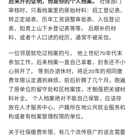
后来开的证明，而是你的个人档案。
社保部门
审核时，只看档案里的原始材料：招工登记表、
转正定级表、历年工资调整审批表、入伍登记
表、知青上山下乡登记表等等。 后期补的材
料，或者个人口述的经历，通常不被采信。
一位邻居就吃过档案的亏。 他上世纪70年代末
参加工作，后来档案一直自己拿着，封条还不小
心拆开了。 等到办退休时，将近20年的视同缴
费年限认定遇到麻烦，前后折腾了几个月，跑遍
了原单位的留守处和区档案馆，才勉强把关键材
料补全。 个人档案绝对不能自己保管，应该存
放在人才服务中心、户籍所在地公共就业服务机
构或者有档案管理权限的单位。
关于社保缴费年限，有几个流传很广的谣言需要