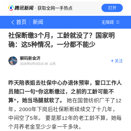
· 获取全网一手热点
打开
首页
新闻
无障碍
社保断缴3个月，工龄就没了？国家明
确：这5种情况，一分都不能少
解码新金济
关注
2026年6月4日16:36
山东
昨天陪表姐去社保中心办退休预审，窗口工作人
员随口一句“你这断缴过，之前的工龄可能不
算”，她当场腿就软了。
她在国营纺织厂干了12
年，2000年下岗后社保断断续续交了十几年，
中间空了5年。 要是那12年的老工龄不算，她每
个月养老金至少少拿一千多块。