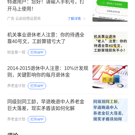
特邀用户：您好！请输入手机号，打
开马上使用！
00:15
广告
云启创想运营商
了解详情
机关事业退休老人注意：你的待遇全
靠40号文，工龄算错亏大了
财金第一视
打开APP
2014‑2015退休中人注意：10%计发规
则，关键影响你的每月退休金
养老金计划
打开APP
同级别同工龄，早退晚退中人养老金
巨大落差，现实矛盾该如何化解
养老金计划
打开APP