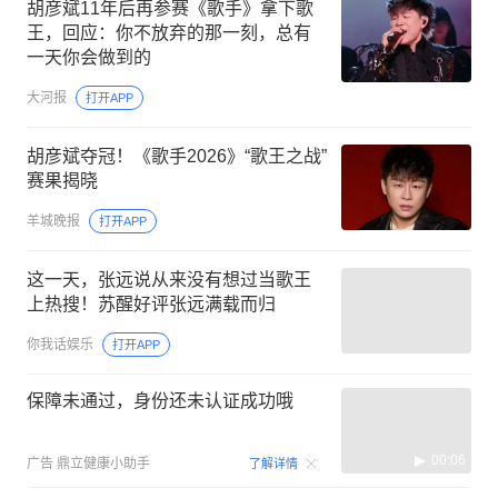
胡彦斌11年后再参赛《歌手》拿下歌
王，回应：你不放弃的那一刻，总有
一天你会做到的
大河报
打开APP
胡彦斌夺冠！《歌手2026》“歌王之战”
赛果揭晓
羊城晚报
打开APP
这一天，张远说从来没有想过当歌王
上热搜！苏醒好评张远满载而归
你我话娱乐
打开APP
保障未通过，身份还未认证成功哦
00:06
广告
鼎立健康小助手
了解详情