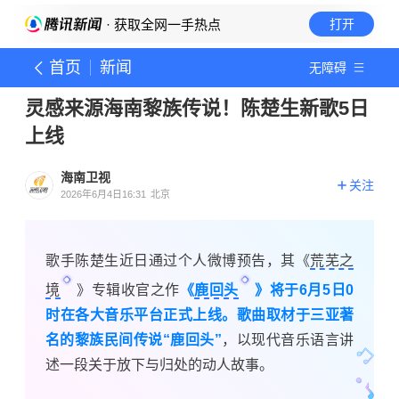
· 获取全网一手热点
打开
首页
新闻
无障碍
灵感来源海南黎族传说！陈楚生新歌5日
上线
海南卫视
关注
2026年6月4日16:31
北京
歌手陈楚生近日通过个人微博预告，其《
荒芜之
境
》专辑收官之作
《
鹿回头
》将于6月5日0
时在各大音乐平台正式上线。歌曲取材于三亚著
名的黎族民间传说“鹿回头”
，以现代音乐语言讲
述一段关于放下与归处的动人故事。