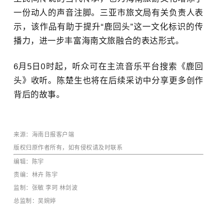
一份动人的声音注脚。三亚市旅文局有关负责人表
示，该作品有助于提升“鹿回头”这一文化标识的传
播力，进一步丰富海南文旅融合的表达形式。
6月5日0时起，听众可在主流音乐平台搜索《鹿回
头》收听。陈楚生也将在后续采访中分享更多创作
背后的故事。
来源：海南日报客户端
版权归原作者所有，如有侵权请及时联系
编辑：陈宇
责编：林卉 陈宇
监制：张敏 李珂 林剑波  
总监制：吴婉婷