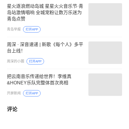
星火逐浪燃动岛城 星星火火音乐节·青
岛站激情唱响 全城宠粉让数万乐迷为
青岛点赞
青岛早报
打开APP
周深 · 深音速递 | 新歌《每个人》多平
台上线！
周深的小圈
打开APP
把云南音乐传递给世界！李维真
&HONEY乐队完整体首次亮相
开屏新闻
打开APP
评论