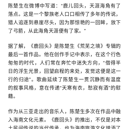
陈楚生在微博中写道：“鹿儿回头，天涯海角有了
落点。这是一个黎族老人口口相传了多年的传说，
猎人追逐到悬崖尽头，因为那惊艳的一回眸，放下
了弓箭，从此海角天涯便有了家。”
据了解，《鹿回头》是
陈楚生
《荒芜之境》专辑的
最后一首作品。他在创作手记中表示，在这个行色
匆匆的时代，人们常在奔忙中迷失方向，“借得半
日的浮生光景，回望启程的来处，发觉这便是这一
行的归途”。歌曲延续了陈楚生一贯沉静而有温度
的叙事风格，意在传递“天寒有衣，愁寂有酒”的慰
藉。
作为从三亚走出的音乐人，陈楚生多次在作品中融
入海南文化元素。《鹿回头》的推出，不仅是对本
土民间传说的当代传承，也为海南旅游文化增添了