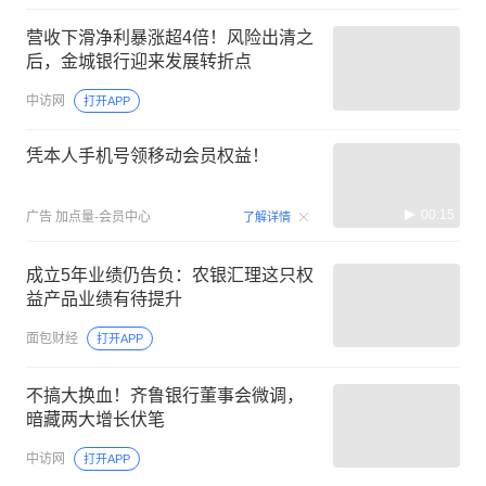
营收下滑净利暴涨超4倍！风险出清之
后，金城银行迎来发展转折点
中访网
打开APP
凭本人手机号领移动会员权益！
00:15
广告
加点量-会员中心
了解详情
成立5年业绩仍告负：农银汇理这只权
益产品业绩有待提升
面包财经
打开APP
不搞大换血！齐鲁银行董事会微调，
暗藏两大增长伏笔
中访网
打开APP