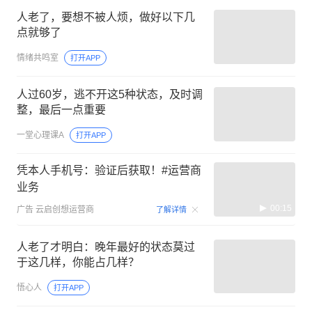
人老了，要想不被人烦，做好以下几
点就够了
情绪共鸣室
打开APP
人过60岁，逃不开这5种状态，及时调
整，最后一点重要
一堂心理课A
打开APP
凭本人手机号：验证后获取！#运营商
业务
00:15
广告
云启创想运营商
了解详情
人老了才明白：晚年最好的状态莫过
于这几样，你能占几样？
悟心人
打开APP