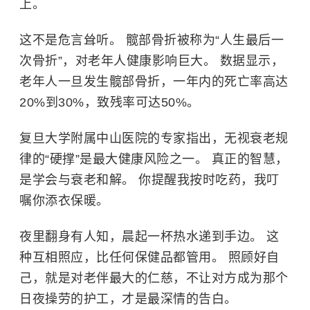
上。
这不是危言耸听。 髋部骨折被称为“人生最后一
次骨折”，对老年人健康影响巨大。 数据显示，
老年人一旦发生髋部骨折，一年内的死亡率高达
20%到30%，致残率可达50%。
复旦大学附属中山医院
的专家指出，无视衰老规
律的“硬撑”是最大健康风险之一。 真正的智慧，
是学会与衰老和解。 你提醒我按时吃药，我叮
嘱你添衣保暖。
夜里翻身有人知，晨起一杯热水递到手边。 这
种互相照应，比任何保健品都管用。 照顾好自
己，就是对老伴最大的仁慈，不让对方成为那个
日夜操劳的护工，才是最深情的告白。