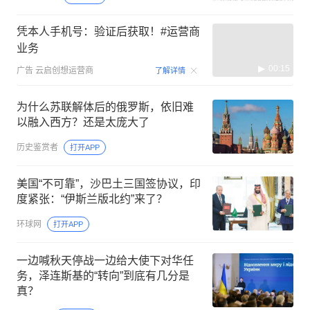
凭本人手机号：验证后获取！#运营商
业务
00:15
广告
云启创想运营商
了解详情
为什么苏联解体后的俄罗斯，依旧难
以融入西方？还是太庞大了
历史鉴赏者
打开APP
美国“不可靠”，沙巴土三国签协议，印
度紧张：“伊斯兰版北约”来了？
环球网
打开APP
一边喊秋天停战一边给大使下对华任
务，泽连斯基的“转向”到底有几分是
真？