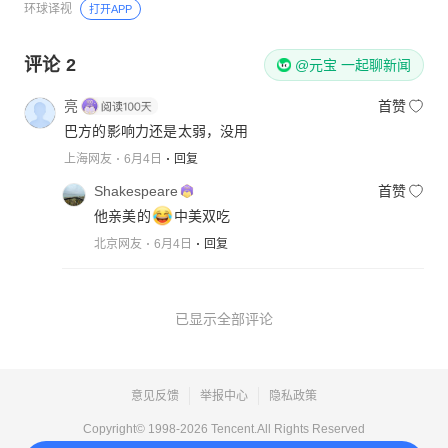
环球译视
打开APP
评论
2
@元宝 一起聊新闻
亮
首赞
巴方的影响力还是太弱，没用
上海网友
6月4日
回复
Shakespeare
首赞
他亲美的
中美双吃
北京网友
6月4日
回复
已显示全部评论
意见反馈
举报中心
隐私政策
Copyright© 1998-
2026
Tencent.All Rights Reserved