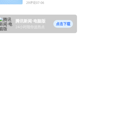
板电脑，准确率达99%
29评论
07-06
腾讯新闻·电脑版
点击下载
24小时陪你追热点