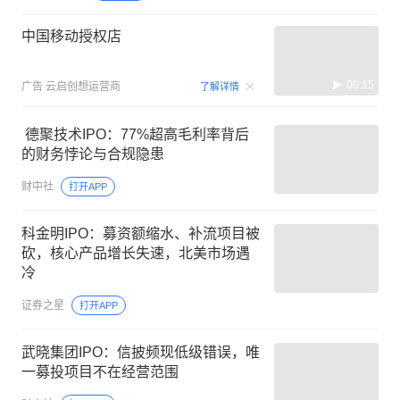
中国移动授权店
00:15
广告
云启创想运营商
了解详情
​ 德聚技术IPO：77%超高毛利率背后
的财务悖论与合规隐患
财中社
打开APP
科金明IPO：募资额缩水、补流项目被
砍，核心产品增长失速，北美市场遇
冷
证券之星
打开APP
武晓集团IPO：信披频现低级错误，唯
一募投项目不在经营范围