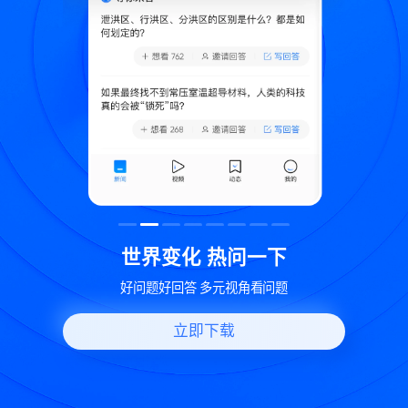
致
世界变化 热问一下
好问题好回答 多元视角看问题
立即下载