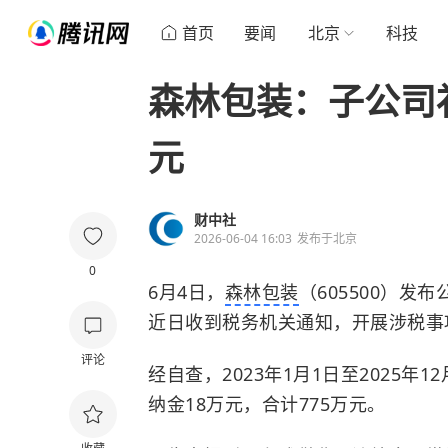
首页
要闻
北京
科技
森林包装：子公司
元
财中社
2026-06-04 16:03
发布于
北京
0
6月4日，
森林包装
（605500）
近日收到税务机关通知，开展涉税事
评论
经自查，2023年1月1日至2025年
纳金
18万元，合计775万元。