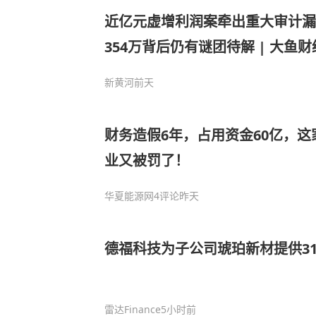
近亿元虚增利润案牵出重大审计漏
354万背后仍有谜团待解 | 大鱼财
新黄河
前天
财务造假6年，占用资金60亿，
业又被罚了！
华夏能源网
4评论
昨天
德福科技为子公司琥珀新材提供31
雷达Finance
5小时前