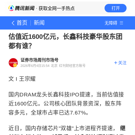
· 获取全网一手热点
打开
首页
新闻
无障碍
估值近1600亿元，长鑫科技豪华股东团
都有谁？
证券市场周刊市场号
关注
2026年6月4日15:54
北京
红刊财经官方账号
文 I 王宗耀
国内DRAM龙头长鑫科技IPO提速，当前估值接
近1600亿元。公司核心团队背景资深，股东阵
容多元，全球市占率已达7.67%。
近日，国内存储芯片"双雄"上市进程齐提速，
继