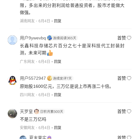
限，多出来的分割利润给普通投资者，股市才能做大
做强。
湖南网友
6月4日
回复
用户9ywevbq
首赞
长鑫科技存储芯片百分之七十是深科技代工封装封
测，未来可期
广东网友
6月4日
回复
用户5572947
首赞
原始股1600亿元，三万亿是说上市再涨二十倍。
四川网友
6月4日
回复
天罗皇
首赞
不是三万亿吗
安徽网友
6月4日
回复
夏末果实
首赞