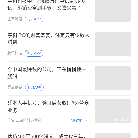
宇树科技中一签赚5万！中信豪赚40
亿，承销费拿到手软，文锋又赢了
金石随笔
打开APP
宇树IPO的财富盛宴，注定只有少数人
赚到
腾讯科技
打开APP
全中国最赚钱的公司，正在悄悄换一
艘船
罗sir财话
打开APP
凭本人手机号：验证后获取！#运营商
业务
00:15
广告
云启创想运营商
了解详情
估值400至500亿港元！成立仅三年，