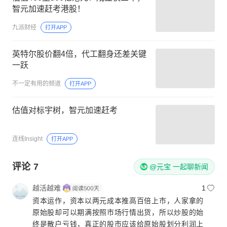
智元加速赶考港股！
九派财经
打开APP
英特尔股价翻4倍，代工翻身还差关键
一跃
不一定有用的频道
打开APP
估值对标宇树，智元加速赶考
连线Insight
打开APP
评论
7
@元宝 一起聊新闻
越活越难
1
资本运作，资本以两元成本推高百倍上市，人家拿的
原始股却可以期满按照市场行情出货，所以炒股的始
终是散户亏钱，真正的股市应该给原始股划分利润上