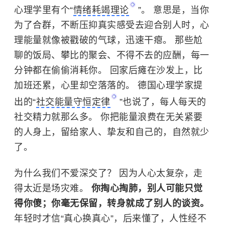
心理学里有个“
情绪耗竭理论
”。 意思是，当你
为了合群，不断压抑真实感受去迎合别人时，心
理能量就像被戳破的气球，迅速干瘪。 那些尬
聊的饭局、攀比的聚会、不得不去的应酬，每一
分钟都在偷偷消耗你。 回家后瘫在沙发上，比
加班还累，心里却空落落的。 德国心理学家提
出的“
社交能量守恒定律
”也说了，每人每天的
社交精力就那么多。 你把能量浪费在无关紧要
的人身上，留给家人、挚友和自己的，自然就少
了。
为什么我们不爱深交了？ 因为人心太复杂，走
得太近是场灾难。
你掏心掏肺，别人可能只觉
得你傻；你毫无保留，转身就成了别人的谈资。
年轻时才信“真心换真心”，后来懂了，人性经不