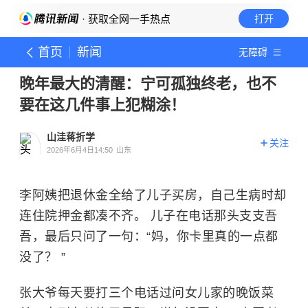
· 获取全网一手热点
打开
首页
新闻
无障碍
晚年最大的清醒：宁可孤独终老，也不
要在这几件事上犯糊涂！
山洼蒋折学
关注
2026年6月4日14:50
山东
李阿姨把退休金全给了儿子买房，自己生病时却
连住院押金都凑不齐。 儿子在电话那头支支吾
吾，最后只问了一句：“妈，你卡里真的一点都
没了？ ”
张大爷每天要打三个电话过问女儿家的晚饭菜