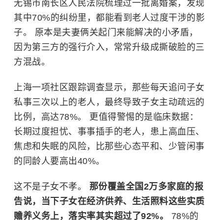
无锡市南长区人民法院梳理过一批离婚案，发现
其中70%的纠纷里，都能看到老人过度干涉的影
子。 原本是夫妻俩关起门来能解决的小矛盾，
因为第三方的强行介入，常常升级成撕破脸的三
方混战。
上海一项社区跟踪调查显示，那些每天追问子女
私事三次以上的老人，最终导致子女主动疏远的
比例，高达78%。 更值得警惕的是临床数据：
长期过度担忧、事事插手的老人，患上
高血压
、
焦虑和失眠的风险，比那些心态平和、少管闲事
的同龄人要高出40%。
这不是子女不孝。
那份覆盖全国2万多家庭的报
告说，当下子女在经济供养、生活照料这些实质
赡养义务上，落实率其实超过了92%。
78%的