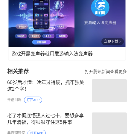
立即下载
游戏开黑变声器就用爱游输入法变声器
相关推荐
打开腾讯新闻查看更多
60岁后才懂：晚年过得硬，抓牢独处
这2个字！
齐语剑鸣
打开APP
老了才彻底悟透人过七十，要想多享
几年清福，得狠狠守住这5件事
非真理玩家
打开APP