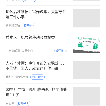
退休后才顿悟：富养晚年，只需守住
这三件小事
关系维修站
打开APP
凭本人手机号领移动会员权益！
00:15
广告
加点量-会员中心
了解详情
人老了才懂：晚年真正的安稳舒心，
不靠钱不靠人，就靠这几件小事
我和回避的小幸运
打开APP
60岁后才懂：晚年过得硬，抓牢独处
这2个字！
安心AI
打开APP