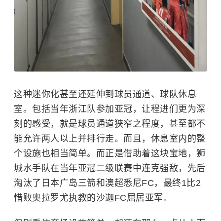
这种迷你化甚至还延伸到球员通道、球队休息
室。包括当年浙江队参加亚冠，让程进们更为深
刻的感受，就是球员通道狭窄之程度，甚至都不
能允许两人以上并排行走。而且，休息室内的整
个设施也相当简单。而正是借助着这块宝地，狮
城水手队在当年亚冠二级联赛中连克强敌，先后
淘汰了日本广岛三箭和澳超悉尼FC，最终1比2
惜败奥拉罗尤执教的沙迦FC屈居亚军。