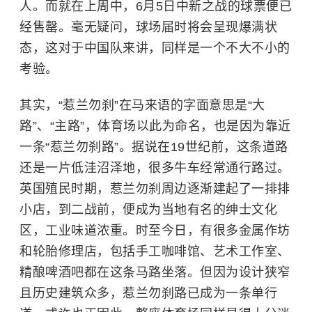
人。而就在上周中，6月5日中新之战的球票便已
经售罄。毫无疑问，球场届时将会呈现爆满状
态，这对于中国队来讲，同样是一个不大不小的
考验。
其实，“惹兰勿刹”在马来语的字面意思是“大
路”、“主路”，体育场以此为命名，也是因为靠近
一条“惹兰勿刹路”。据说在19世纪前，这条道路
还是一片低洼沼泽地，很多牛车经常通行路过。
英国殖民时期，惹兰勿刹周边逐渐建起了一排排
小店，到二战前，便成为当地有名的绅士文化
区，工业味道浓重。时至今日，有很多金属作坊
和轮胎修理店，包括手工咖啡馆、艺术工作室、
精酿啤酒吧都在这条马路坐落。但因为设计狭窄
且历史建筑众多，惹兰勿刹路已成为一条单行