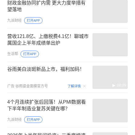
财政金融协同扩内需 更大力度举措有
望落地
九派财经
打开APP
营收121.8亿、上缴税费4.1亿！聊城市
属国企上半年成绩单出炉
生活帮
打开APP
谷雨美白淡斑新品上市，福利加码！
00:39
广告
谷雨鎏金面膜官方号
了解详情
4个月连续扩张后回落！从PMI数据看
下半年制造业复苏关键在哪？
九派财经
打开APP