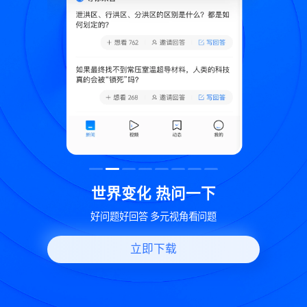
致
世界变化 热问一下
好问题好回答 多元视角看问题
立即下载