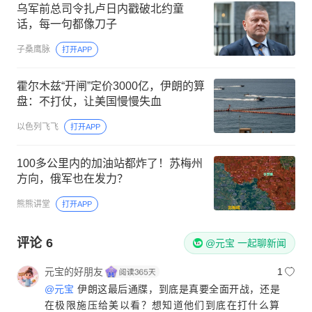
乌军前总司令扎卢日内戳破北约童
话，每一句都像刀子
子桑鹰脉
打开APP
霍尔木兹“开闸”定价3000亿，伊朗的算
盘：不打仗，让美国慢慢失血
以色列飞飞
打开APP
100多公里内的加油站都炸了！苏梅州
方向，俄军也在发力？
熊熊讲堂
打开APP
评论
6
@元宝 一起聊新闻
元宝的好朋友
1
@元宝
伊朗这最后通牒，到底是真要全面开战，还是
在极限施压给美以看？想知道他们到底在打什么算