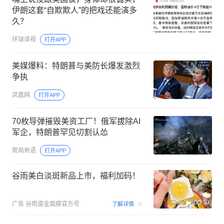
伊朗这套“自欺欺人”的把戏还能演多
久？
环球译视
打开APP
美媒爆料：特朗普与美防长爆发激烈
争执
凤凰网
打开APP
70枚导弹摧毁美资工厂！俄军拔除AI
军企，特朗普罕见切割认怂
观局有语
打开APP
谷雨美白淡斑新品上市，福利加码！
00:39
广告
谷雨鎏金面膜官方号
了解详情