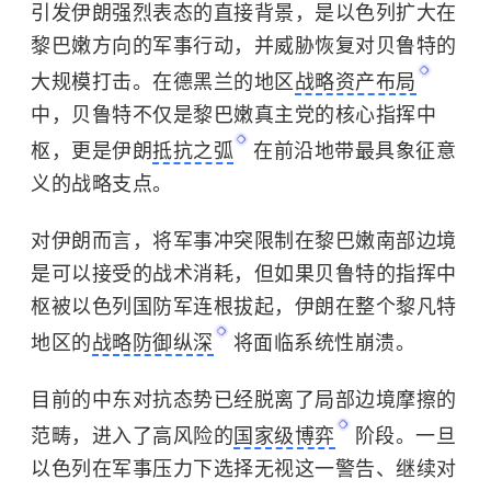
引发伊朗强烈表态的直接背景，是
以色列
扩大在
黎巴嫩方向的军事行动，并威胁恢复对贝鲁特的
大规模打击。在德黑兰的地区
战略资产布局
中，贝鲁特不仅是黎巴嫩真主党的核心指挥中
枢，更是伊朗
抵抗之弧
在前沿地带最具象征意
义的战略支点。
对伊朗而言，将军事冲突限制在黎巴嫩南部边境
是可以接受的战术消耗，但如果贝鲁特的指挥中
枢被以色列国防军连根拔起，伊朗在整个黎凡特
地区的
战略防御纵深
将面临系统性崩溃。
目前的
中东
对抗态势已经脱离了局部边境摩擦的
范畴，进入了高风险的
国家级博弈
阶段。一旦
以色列在军事压力下选择无视这一警告、继续对