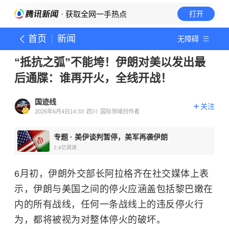
· 获取全网一手热点
打开
首页
新闻
无障碍
“抵抗之弧”不能垮！伊朗对美以发出最
后通牒：谁再开火，全线开战！
国迹线
关注
2026年6月4日14:33
四川
国际领域创作者
专题
·
美伊谈判暂停，美军再袭伊朗
2.4亿
阅读
6月初，伊朗外交部长阿拉格齐在社交媒体上表
示，伊朗与美国之间的停火应涵盖包括黎巴嫩在
内的所有战线，任何一条战线上的违反停火行
为，都将被视为对整体停火的破坏。