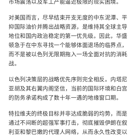
市场震荡以及军工产能逼近极限的现实困境。
对美国而言，尽早结束开支无度的中东泥潭、平
抑国际油价并腾出战略资源，是维持其全球主导
地位和国内政治稳定的第一优先级。因此，华盛
顿急于在中东寻找一个能够体面退场的临界点，
而不是被以色列无限期拖入一场全面对抗的消耗
战。
以色列决策层的战略优先序则完全相反。内塔尼
亚胡及其右翼内阁坚信，当前的国际环境和白宫
的防务承诺构成了数十年一遇的地缘窗口期。
特拉维夫的终极目标并非达成脆弱的均势，而是
通过不间断的超强军事打击，彻底摧毁伊朗在
叙
利亚
和黎巴嫩的代理人网络，从而永久性改变以