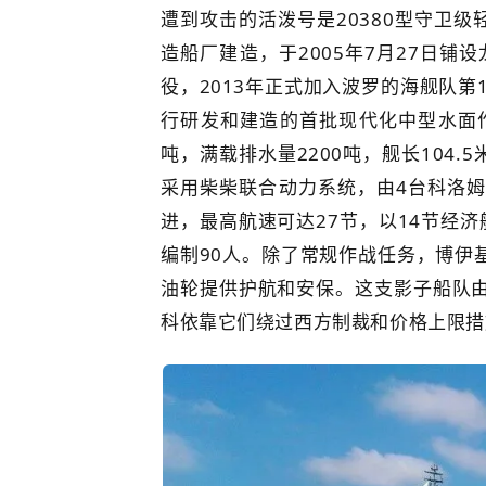
遭到攻击的活泼号是20380型守卫级
造船厂建造，于2005年7月27日铺设龙
役，2013年正式加入波罗的海舰队第
行研发和建造的首批现代化中型水面作战
吨，满载排水量2200吨，舰长104.5
采用柴柴联合动力系统，由4台科洛姆纳
进，最高航速可达27节，以14节经济
编制90人。除了常规作战任务，博伊
油轮提供护航和安保。这支影子船队
科依靠它们绕过西方制裁和价格上限措