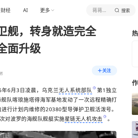
财经
AI
更多
蒋蒋烽火谈
搜索
卫舰，转身就造完全
热
全面升级
关注
者
作
26年6月3日凌晨，
乌克兰
无人系统部队
第1独立
海舰队喀琅施塔得海军基地发动了一次远程精确打
进行计划内维修的20380型导弹护卫舰活泼号。
次对波罗的海舰队舰艇实施
星链无人机攻击
。