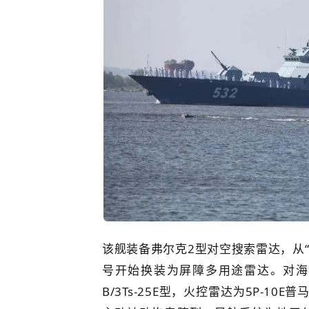
该舰装备弗尔克2型对空搜索雷达，从“
号开始换装为屏障多用途雷达。对海
B/3Ts-25E型，火控雷达为5P-1