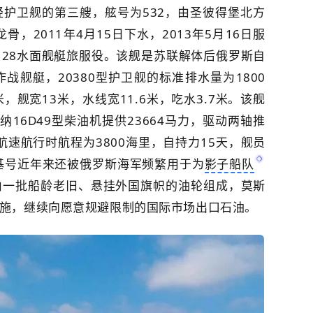
轻护卫舰的第三艘，舷号为532，由圣彼得堡北方
骨，2011年4月15日下水，2013年5月16日服
128水面舰艇旅服役。该舰是
苏联解体
后俄罗斯自
舰艇，20380型护卫舰的标准排水量为1800
米，舰宽13米，水线宽11.6米，吃水3.7米。该舰
16D49型柴油机提供23664马力，驱动两轴推
航速航行时航程为3800海里，自持力15天，舰员
基号近年来还被俄罗斯海军频繁用于为
影子船队
由一批船龄老旧、悬挂外国旗帜的油轮组成，莫斯
施，继续向愿意规避限制的国际市场出口石油。