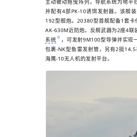
主动被动拖曳阵列，导航系统为地平线-
并配有4部PK-10诱饵发射器。该舰装有
192型舰炮。20380型首舰配备1套
AK-630M近防炮。反舰武器为2座4联
系统
，可发射9M100型导弹并实现
包裹-NK型鱼雷发射管，另有2挺14.
海鹰-10无人机的发射平台。