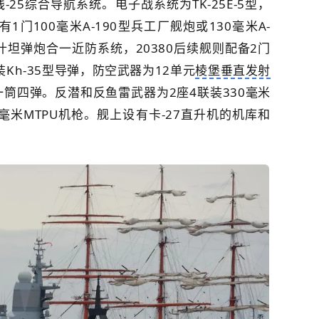
25综合导航系统。电子战系统为TK-25E-5型，
1门100毫米A-190型兵工厂舰炮或130毫米A-
卡什坦弹炮合一近防系统，20380后续舰则配备2门
装Kh-35型导弹，防空武器为12单元
棱堡垂直发射
一筒四弹。反潜和反鱼雷武器为2座4联装330毫米
5毫米MTPU机枪。舰上设有卡-27直升机的机库和