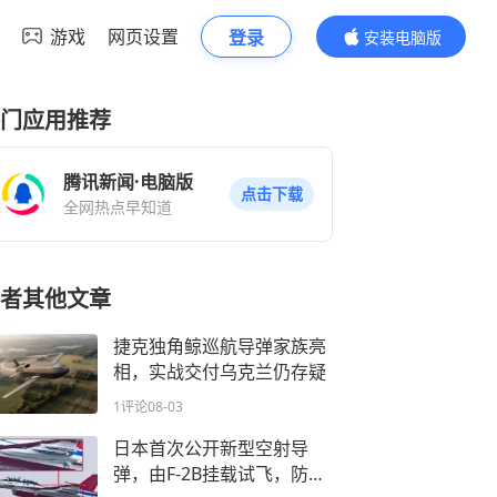
游戏
网页设置
登录
安装电脑版
内容更精彩
门应用推荐
腾讯新闻·电脑版
点击下载
全网热点早知道
者其他文章
捷克独角鲸巡航导弹家族亮
相，实战交付乌克兰仍存疑
1评论
08-03
日本首次公开新型空射导
弹，由F-2B挂载试飞，防区