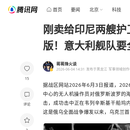
首页
要闻
北京
科技
刚卖给印尼两艘护
版！意大利舰队要
蒋蒋烽火谈
2026-06-04 14:31
发布于
黑龙江
军事领域创作
15
据战区网站2026年6月3日报道，20
中心的无人机操作员对俄罗斯波罗的
击，成功击中正在韦列辛斯基干船坞内
评论
这是俄乌全面战争爆发以来，乌克兰首