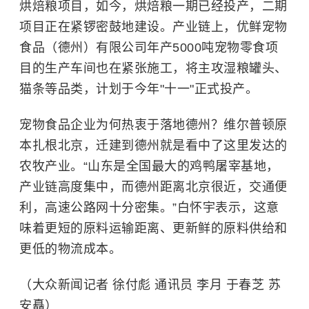
烘焙粮项目，如今，烘焙粮一期已经投产，二期
项目正在紧锣密鼓地建设。产业链上，优鲜宠物
食品（德州）有限公司年产5000吨宠物零食项
目的生产车间也在紧张施工，将主攻湿粮罐头、
猫条等品类，计划于今年"十一"正式投产。
宠物食品企业为何热衷于落地德州？维尔普顿原
本扎根北京，迁建到德州就是看中了这里发达的
农牧产业。“山东是全国最大的鸡鸭屠宰基地，
产业链高度集中，而德州距离北京很近，交通便
利，高速公路网十分密集。”白怀宇表示，这意
味着更短的原料运输距离、更新鲜的原料供给和
更低的物流成本。
（大众新闻记者 徐付彪 通讯员 李月 于春芝 苏
安矗）