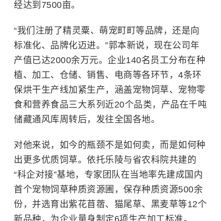
经达到7500亩。
“我们注册了精灵粟、萌宠町町等品牌，还是向
标准化、品牌化迈进。”郭本新说，现在公司年
产值已达2000余万元。企业140名员工分布在种
植、加工、仓储、销售、电商等各环节，4条环
保烘干生产线加紧生产，涵盖宠物饲草、宠物零
食和营养食品三大系列近20个品类，产品在千吨
储藏通风库周转后，发往全国各地。
对他来说，如今的瓶颈不是如何卖，而是如何种
出更多优质饲草。依托乐陵与省农科院共建的
“科企对接”基地，专家团队在当地率先建成国内
首个宠物饲草种质资源圃，保存种质资源500余
份，并选育出紫花苜蓿、
猫尾草
、
黑麦草
等12个
新品种，为企业量身制定6项生产加工标准。