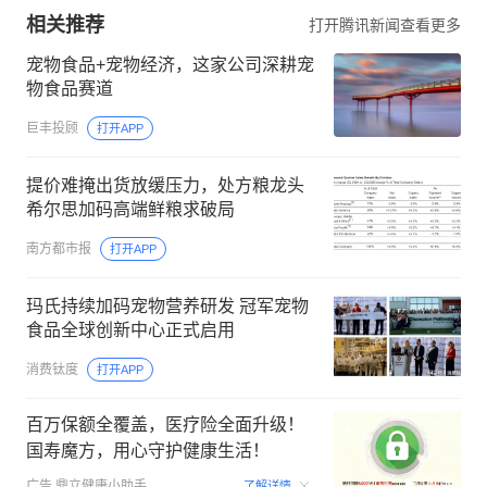
相关推荐
打开腾讯新闻查看更多
宠物食品+宠物经济，这家公司深耕宠
物食品赛道
巨丰投顾
打开APP
提价难掩出货放缓压力，处方粮龙头
希尔思加码高端鲜粮求破局
南方都市报
打开APP
玛氏持续加码宠物营养研发 冠军宠物
食品全球创新中心正式启用
消费钛度
打开APP
百万保额全覆盖，医疗险全面升级！
国寿魔方，用心守护健康生活！
00:06
广告
鼎立健康小助手
了解详情