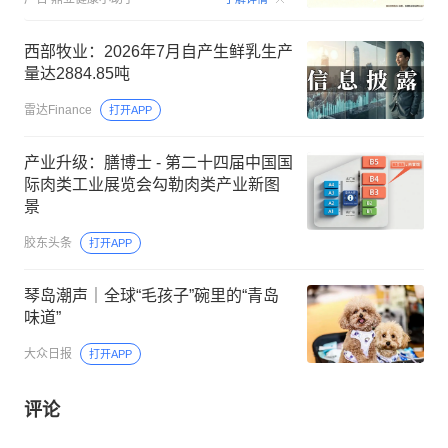
西部牧业：2026年7月自产生鲜乳生产
量达2884.85吨
雷达Finance
打开APP
产业升级：膳博士 - 第二十四届中国国
际肉类工业展览会勾勒肉类产业新图
景
胶东头条
打开APP
琴岛潮声｜全球“毛孩子”碗里的“青岛
味道”
大众日报
打开APP
评论