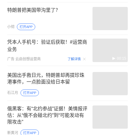
特朗普把美国带沟里了？
小彻
打开APP
凭本人手机号：验证后获取！#运营商
业务
00:15
广告
云启创想运营商
了解详情
美国出手救日元，特朗普却再提珍珠
港事件，一点脸面没给日本留
石江月
打开APP
俄黑客：有“北约参战”证据！美情报评
估：从“俄不会碰北约”到“可能发动有
限攻击”
新黄河
打开APP