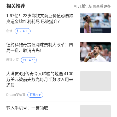
相关推荐
打开腾讯新闻查看更多
1.67亿！23岁郑钦文商业价值恐暴跌
奥运金牌红利耗尽 已被抛弃？
念洲
打开APP
德约科维奇提议网球赛制大改革：四
局一盘、取消占先！
网球之家
打开APP
大满贯4冠传奇令人唏嘘的境遇 4100
万美元被前夫败光每月半数收入用来
还债
Dream梦体育
打开APP
输入手机号：一键领取