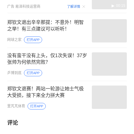
00:15
广告
易泽科技运营商
了解详情
郑钦文退出辛辛那提：不意外！明智
之举！有三点建议可以听听！
网球之家
打开APP
没有蛮干没有上头，仅1次失误！37岁
张帅为何依然完败？
乒博到底
打开APP
郑钦文退赛！两站一轮游让她士气极
大受损，接下来全力拼大赛
里芃芃体育
打开APP
评论