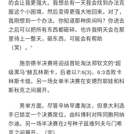
的会让我更强大。我想总有一天我会找到办法克
服这个小困境，然后变得更强大地回来。对了，
我刚想到一个办法。你知道那种房间吗？你进去
之后可以把所有东西都砸碎。也许我明天会在那
里待上一整天，砸东西，可能会有帮助
（笑）。”
施奈德半决赛将迎战首轮淘汰郑钦文的“超
级黑马”赫瓦林斯卡，后者以7:6(3)、6:3击败卡
林斯卡娅。另一场女单半决赛在安德烈耶娃和科
斯秋克之间展开。
男单方面，尽管辛纳早遭淘汰，但意大利选
手已锁定一个决赛席位，由科博利对阵同胞阿纳
尔迪。另一场半决赛在2号种子兹维列夫与门希
克之间展开。（完）