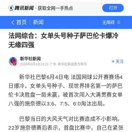
· 获取全网一手热点
打开
首页
新闻
无障碍
法网综合：女单头号种子萨巴伦卡爆冷
无缘四强
新华社新闻
关注
2026年6月4日14:23
广东
新华社新闻官方账号
新华社巴黎6月4日电 法国网球公开赛赛场4
日爆冷。女单头号种子、现世界排名第一的萨巴
伦卡决胜盘一局未赢，被首次闯入大满贯赛女单
八强的施奈德以3:6、7:5、6:0淘汰出局。
巴黎当日的大风天气对比赛造成不小影响。
22岁施奈德赛后表示，首盘比赛中，自己在紧张