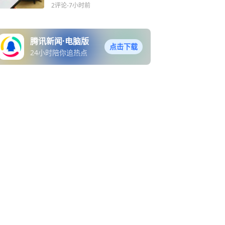
终归本心？
2评论
-7小时前
腾讯新闻·电脑版
点击下载
24小时陪你追热点