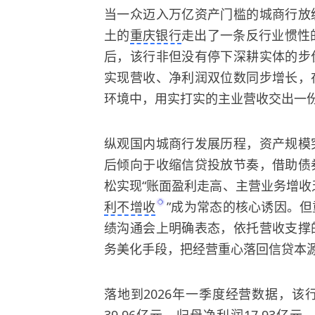
当一众迈入万亿资产门槛的城商行放
土的
重庆银行
走出了一条反行业惯性的
后，该行非但没有停下深耕实体的步
实现营收、净利润双位数同步增长，
环境中，用实打实的主业营收交出一
纵观国内城商行发展历程，资产规模
后倾向于收缩信贷投放节奏，借助债
松实现“账面盈利走高、主营业务增收
利不增收
”成为常态的核心诱因。
但
绩沟通会上明确表态，依托营收支撑
务美化手段，把经营重心落回信贷本
落地到2026年一季度经营数据，
39.96亿元、归母净利润17.93