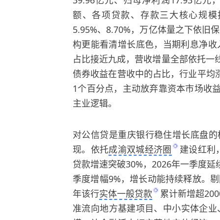
额、各项贷款、存款三大核心规模指
5.95%、8.70%，万亿体量之下
构更能看清增长底色，当期利息净收入
占比接近九成，营收增量全部依托一
债券收益在营收中的占比，行业平均
1个百分点，主动放弃靠资本市场收益
主业逻辑。
对公信贷是重庆银行稳住增长底盘的
现。依托
成渝双城经济圈
建设红利
贷款增速突破30%，2026年一季度延
季度增幅9%，增长动能持续释放。
年该行
实体一般贷款
累计新增超20
准流向地方基建项目、中小实体企业