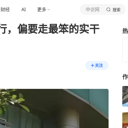
财经
AI
更多
中访网
搜索
行，偏要走最笨的实干
热
关注
作