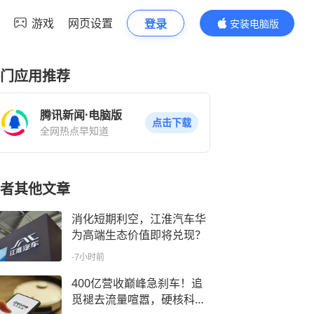
游戏
网页设置
登录
安装电脑版
内容更精彩
门应用推荐
腾讯新闻·电脑版
点击下载
全网热点早知道
者其他文章
消化短期利空，江淮汽车华
为高端生态价值即将兑现？
-7小时前
400亿营收巅峰急刹车！追
觅褪去流量喧嚣，硬核科技