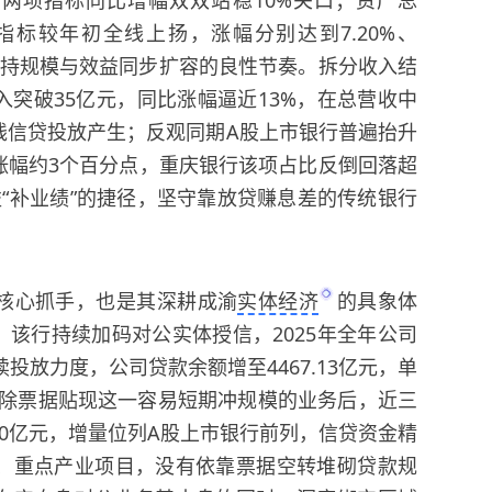
标较年初全线上扬，涨幅分别达到7.20%、
依旧保持规模与效益同步扩容的良性节奏。拆分收入结
突破35亿元，同比涨幅逼近13%，在总营收中
线信贷投放产生；反观同期A股上市银行普遍抬升
涨幅约3个百分点，重庆银行该项占比反倒回落超
“补业绩”的捷径，坚守靠放贷赚息差的传统银行
核心抓手，也是其深耕成渝
实体经济
的具象体
，该行持续加码对公实体授信，2025年全年公司
续投放力度，公司贷款余额增至4467.13亿元，单
剔除票据贴现这一容易短期冲规模的业务后，近三
00亿元，增量位列A股上市银行前列，信贷资金精
、重点产业项目，没有依靠票据空转堆砌贷款规