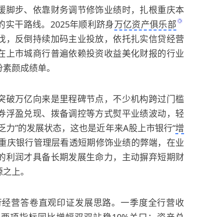
缓脚步、依靠财务调节修饰业绩时，扎根重庆本
实干路线。2025年顺利跻身
万亿资产俱乐部
伐，反倒持续加码主业投放，依托扎实信贷经营
在上市城商行普遍依赖投资收益美化财报的行业
份素颜成绩单。
突破万亿向来是里程碑节点，不少机构跨过门槛
券浮盈兑现、拨备调控等方式熨平业绩波动，轻
乏力”的发展状态，这也是近年来A股上市银行“
增
重庆银行管理层看透短期修饰业绩的弊端，在业
的利润才具备长期发展生命力，主动摒弃短期财
源之上。
该行经营答卷直观印证发展思路。
一季度全行营收
亿元，两项指标同比增幅双双站稳10%关口；资产总