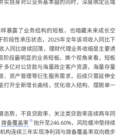
夯实自身对公业务基本盘的同时，深度绑定区域
同样暴露了业务结构的短板，也暗藏未来成长空
阶段性承压状态，2025年全年该项收入同比下
金收入同比继续回落，理财代理业务收缩是主要诱
现阶段最明显的业务短板。换个视角来看，短板
千多亿对公贷款与海量政企客户资源，海量存量
管、资产管理等衍生服务需求，后续只需延伸全
能打开全新增长曲线，优化收入结构、摆脱单一
健态势，不良贷款率、关注类贷款率连续两年同
，
拨备覆盖率
抬升至246.60%，风险缓冲垫持续
家机构连续三年实现净利润与拨备覆盖率双向稳步