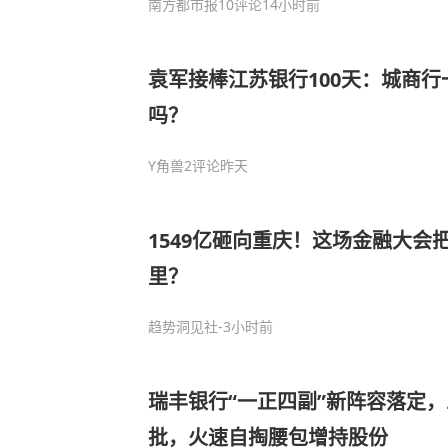
南方都市报
10评论
14小时前
袁军接棒江苏银行100天：城商
吗？
Y角兽
2评论
昨天
1549亿砸向重庆！这场金融大会
里？
趋势洞见社
-3小时前
瑞丰银行“一正四副”新阵容落定
批，火速自掏腰包增持股份