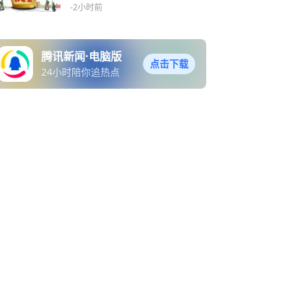
什么这么大？
-2小时前
腾讯新闻·电脑版
点击下载
24小时陪你追热点