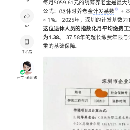
19
每月5059.61元的统筹养老金是最大
公式：(退休时养老金
计发基数
+ 
× 1%。 2025年，深圳的计发基数为
62
这位退休人员的指数化月平均缴费工资达
为1.38。
37.58年的超长缴费年
重的基础保障。
手机看
元宝 · 新闻妹