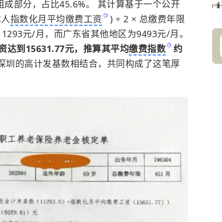
组成部分，占比45.6%。 其计算基于一个公开
本人
指数化月平均缴费工资
) ÷ 2 × 总缴费年限
11293元/月，而广东省其他地区为9493元/月。
到15631.77元，推算其平均
缴费指数
约
限与深圳的高计发基数相结合，共同构成了这笔厚