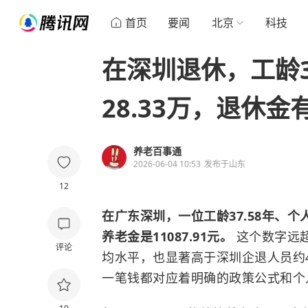
首页
要闻
北京
科技
在深圳退休，工龄3
28.33万，退休
养老百事通
2026-06-04 10:53
发布于
山东
12
在广东深圳，一位工龄37.58年、个
养老金是11087.91元。
这个数字远超
评论
均水平，也显著高于深圳企退人员约4
一笔钱都对应着明确的政策公式和个