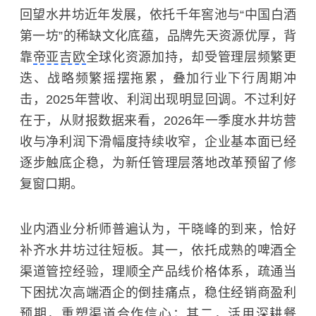
回望水井坊近年发展，依托千年窖池与“中国白酒
第一坊”的稀缺文化底蕴，品牌先天资源优厚，背
靠
帝亚吉欧
全球化资源加持，却受管理层频繁更
迭、战略频繁摇摆拖累，叠加行业下行周期冲
击，2025年营收、利润出现明显回调。不过利好
在于，从财报数据来看，2026年一季度水井坊营
收与净利润下滑幅度持续收窄，企业基本面已经
逐步触底企稳，为新任管理层落地改革预留了修
复窗口期。
业内酒业分析师普遍认为，干晓峰的到来，恰好
补齐水井坊过往短板。其一，依托成熟的啤酒全
渠道管控经验，理顺全产品线价格体系，疏通当
下困扰次高端酒企的倒挂痛点，稳住经销商盈利
预期，重塑渠道合作信心；其二，活用深耕餐