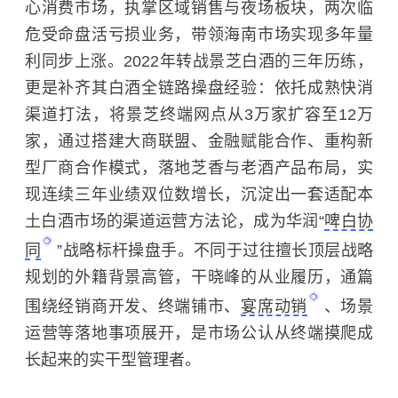
心消费市场，执掌区域销售与夜场板块，两次临
危受命盘活亏损业务，带领海南市场实现多年量
利同步上涨。2022年转战景芝白酒的三年历练，
更是补齐其白酒全链路操盘经验：依托成熟快消
渠道打法，将景芝终端网点从3万家扩容至12万
家，通过搭建大商联盟、金融赋能合作、重构新
型厂商合作模式，落地芝香与老酒产品布局，实
现连续三年业绩双位数增长，沉淀出一套适配本
土白酒市场的渠道运营方法论，成为华润“
啤白协
同
”战略标杆操盘手。不同于过往擅长顶层战略
规划的外籍背景高管，干晓峰的从业履历，通篇
围绕经销商开发、终端铺市、
宴席动销
、场景
运营等落地事项展开，是市场公认从终端摸爬成
长起来的实干型管理者。