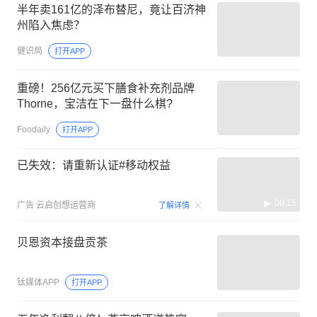
半年卖161亿的泽布替尼，竟让百济神
州陷入焦虑？
健识局
打开APP
重磅！256亿元买下膳食补充剂品牌
Thorne，宝洁在下一盘什么棋?
Foodaily
打开APP
已失效：请重新认证#移动权益
00:15
广告
云启创想运营商
了解详情
贝恩资本接盘贡茶
钛媒体APP
打开APP