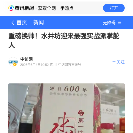
· 获取全网一手热点
打开
首页
新闻
无障碍
重磅换帅！水井坊迎来最强实战派掌舵
人
中访网
关注
2026年6月4日10:52
四川
中访网官方账号