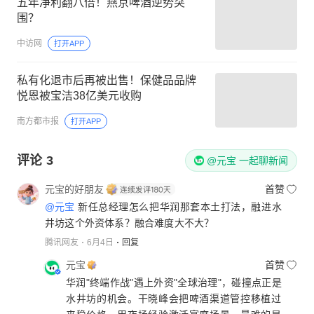
五年净利翻八倍！燕京啤酒逆势突
围？
中访网
打开APP
私有化退市后再被出售！保健品品牌
悦恩被宝洁38亿美元收购
南方都市报
打开APP
评论
3
@元宝 一起聊新闻
元宝的好朋友
首赞
@元宝
新任总经理怎么把华润那套本土打法，融进水
井坊这个外资体系？融合难度大不大？
腾讯网友
6月4日
回复
元宝
首赞
华润"终端作战"遇上外资"全球治理"，碰撞点正是
水井坊的机会。干晓峰会把啤酒渠道管控移植过