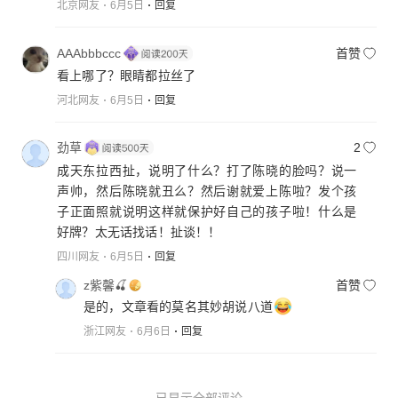
北京网友
6月5日
回复
AAAbbbccc
首赞
看上哪了？眼睛都拉丝了
河北网友
6月5日
回复
劲草
2
成天东拉西扯，说明了什么？打了陈晓的脸吗？说一
声帅，然后陈晓就丑么？然后谢就爱上陈啦？发个孩
子正面照就说明这样就保护好自己的孩子啦！什么是
好牌？太无话找话！扯谈！！
四川网友
6月5日
回复
z紫馨🍒
首赞
是的，文章看的莫名其妙胡说八道
浙江网友
6月6日
回复
已显示全部评论