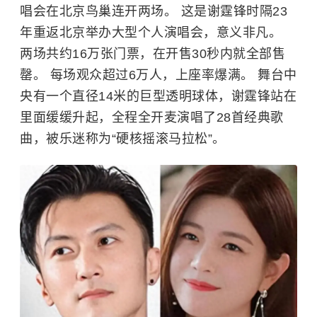
唱会在北京鸟巢连开两场。 这是谢霆锋时隔23
年重返北京举办大型个人演唱会，意义非凡。
两场共约16万张门票，在开售30秒内就全部售
罄。 每场观众超过6万人，上座率爆满。 舞台中
央有一个直径14米的巨型透明球体，
谢霆锋
站在
里面缓缓升起，全程全开麦演唱了28首经典歌
曲，被乐迷称为“硬核摇滚马拉松”。