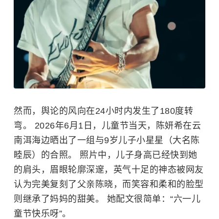
然而，舆论的风向在24小时内发生了180度转
弯。 2026年6月1日，儿童节当天，陈妍希在云
南洱海边晒出了一组与9岁儿子小星星（大名
陈
睦辰
）的合照。 照片中，儿子身高已经快到她
的肩头，眉眼轮廓深邃，英气十足的神态被网友
认为完美复刻了父亲陈晓，而笑容和柔和的脸型
则继承了妈妈的甜美。 她配文很简单：“六一儿
童节快乐呀”。