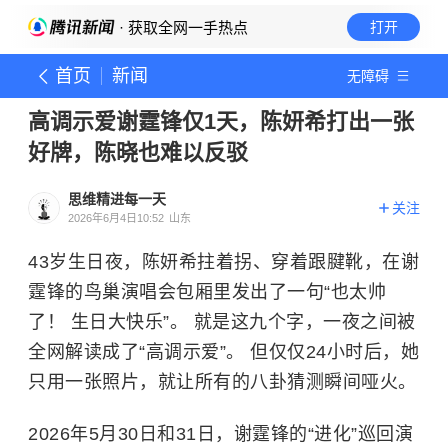
· 获取全网一手热点
打开
首页
新闻
无障碍
高调示爱谢霆锋仅1天，陈妍希打出一张
好牌，陈晓也难以反驳
思维精进每一天
关注
2026年6月4日10:52
山东
43岁生日夜，陈妍希拄着拐、穿着跟腱靴，在谢
霆锋的鸟巢演唱会包厢里发出了一句“也太帅
了！ 生日大快乐”。 就是这九个字，一夜之间被
全网解读成了“高调示爱”。 但仅仅24小时后，她
只用一张照片，就让所有的八卦猜测瞬间哑火。
2026年5月30日和31日，谢霆锋的“进化”巡回演