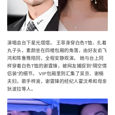
演唱会台下星光熠熠。
王菲
身穿白色T恤、扎着
丸子头，素颜坐在四楼包厢的角落，由好友
俞飞
鸿
和陈鲁豫陪同，全程安静观演。 她与台上同
样穿着白色T恤的谢霆锋，被网友捕捉到“隔空情
侣装”的细节。 VIP包厢里则汇集了吴京、谢楠
夫妇，歌手梓渝，谢霆锋的经纪人
霍汶希
和母亲
狄波拉
等人。