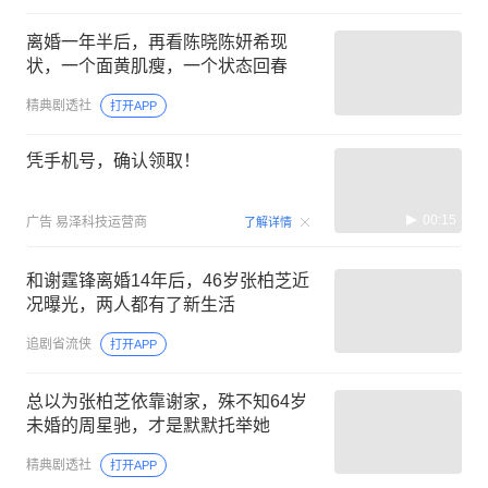
离婚一年半后，再看陈晓陈妍希现
状，一个面黄肌瘦，一个状态回春
精典剧透社
打开APP
凭手机号，确认领取！
00:15
广告
易泽科技运营商
了解详情
和谢霆锋离婚14年后，46岁张柏芝近
况曝光，两人都有了新生活
追剧省流侠
打开APP
总以为张柏芝依靠谢家，殊不知64岁
未婚的周星驰，才是默默托举她
精典剧透社
打开APP