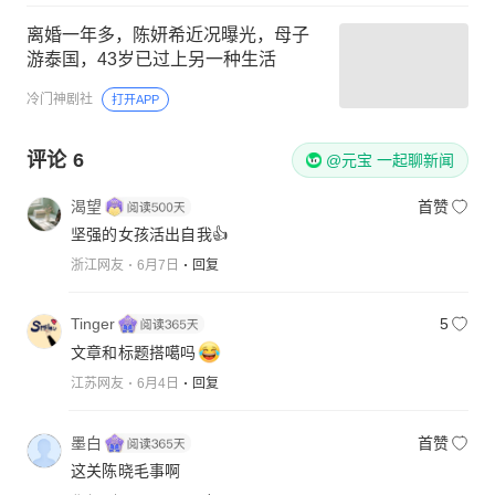
离婚一年多，陈妍希近况曝光，母子
游泰国，43岁已过上另一种生活
冷门神剧社
打开APP
评论
6
@元宝 一起聊新闻
渴望
首赞
坚强的女孩活出自我👍
浙江网友
6月7日
回复
Tinger
5
文章和标题搭噶吗
江苏网友
6月4日
回复
墨白
首赞
这关陈晓毛事啊