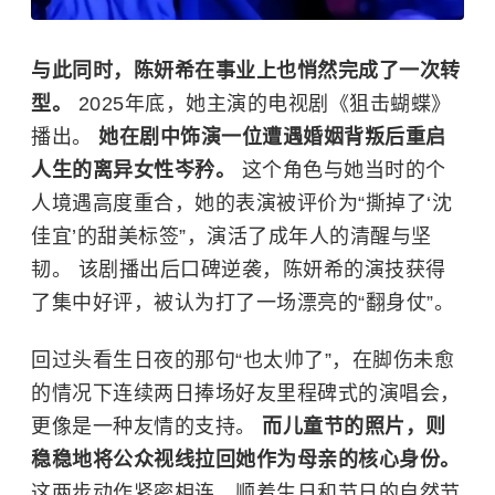
与此同时，陈妍希在事业上也悄然完成了一次转
型。
2025年底，她主演的电视剧《狙击蝴蝶》
播出。
她在剧中饰演一位遭遇婚姻背叛后重启
人生的离异女性岑矜。
这个角色与她当时的个
人境遇高度重合，她的表演被评价为“撕掉了‘沈
佳宜’的甜美标签”，演活了成年人的清醒与坚
韧。 该剧播出后口碑逆袭，陈妍希的演技获得
了集中好评，被认为打了一场漂亮的“翻身仗”。
回过头看生日夜的那句“也太帅了”，在脚伤未愈
的情况下连续两日捧场好友里程碑式的演唱会，
更像是一种友情的支持。
而儿童节的照片，则
稳稳地将公众视线拉回她作为母亲的核心身份。
这两步动作紧密相连，顺着生日和节日的自然节