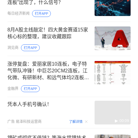
连板”出现了，什么信号？
每日经济新闻
打开APP
8月A股主线敲定！四大黄金赛道15家
核心标的整理，建议收藏跟踪
洞见商
打开APP
涨停复盘：爱丽家居10连板，电子特
气带队冲锋！中巨芯20CM2连板，江
化微、有研新材、和远气体均2连板，
多氟多、中欣氟材涨停！
金融界
打开APP
凭本人手机号确认！
00:09
广告
易泽科技运营商
了解详情
锂矿或彻底不值钱？等海水提锂技术