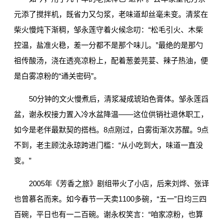
元添了搅拌机，既省力又匀浆，老味道却丝毫未变。清浆在
柴火慢炖下渐稠，邹永莲守着火候念叨：“松毛引火、木柴
控温，盐准火稳，差一分都不是那个味儿。”最绝的是那勺
祖传酸汤，浇在透亮凉粉上，配着葱姜芫荽、辣子热油，便
是白雾凉粉的“通关密码”。
50分钟的文火慢煮后，清浆凝成琥珀色膏体。邹永莲舀
盆，谢永权接力置入冷水盆降温——这位供销社退休职工，
如今是老伴最默契的搭档。8点刚过，白雾街渐次苏醒。9点
不到，老主顾沈永琼跨进门槛：“从小吃到大，味道一直没
变。”
2005年《芳香之旅》剧组带火了小店，后来
刘烨
、
张译
也曾慕名而来。如今春节一天卖1100多碗，“五一”日均三四
百碗，平日也有一二百碗。谢永权笑言：“咱家凉粉，也算