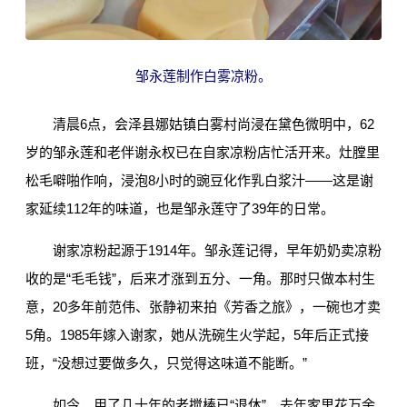
邹永莲制作白雾凉粉。
清晨6点，会泽县娜姑镇白雾村尚浸在黛色微明中，62
岁的邹永莲和老伴谢永权已在自家凉粉店忙活开来。灶膛里
松毛噼啪作响，浸泡8小时的豌豆化作乳白浆汁——这是谢
家延续112年的味道，也是邹永莲守了39年的日常。
谢家凉粉起源于1914年。邹永莲记得，早年奶奶卖凉粉
收的是“毛毛钱”，后来才涨到五分、一角。那时只做本村生
意，20多年前
范伟
、
张静初
来拍《芳香之旅》，一碗也才卖
5角。1985年嫁入谢家，她从洗碗生火学起，5年后正式接
班，“没想过要做多久，只觉得这味道不能断。”
如今，用了几十年的老搅棒已“退休”。去年家里花万余