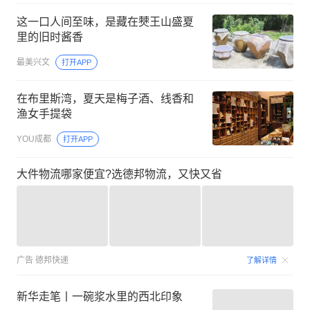
这一口人间至味，是藏在僰王山盛夏
里的旧时酱香
最美兴文
打开APP
在布里斯湾，夏天是梅子酒、线香和
渔女手提袋
YOU成都
打开APP
大件物流哪家便宜?选德邦物流，又快又省
广告
德邦快递
了解详情
新华走笔丨一碗浆水里的西北印象