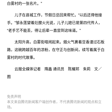
白雾村的一张名片。”
儿子在县城工作，节假日总回来帮忙。“以后还得他接
手。”邹永莲望着灶膛火光说，儿子儿媳已是第四代传人，
“老手艺不能丢，得让后辈一直尝到这味道。”
太阳升高，白雾街喧闹起来。烟火气裹着豆香漫过石板
路，这碗跨越百年的凉粉，在守正与创新间，续写着属于白
雾村的时代故事。
云报全媒体记者 隋鑫 通讯员 陈耀邦 朱莉 文／
图
免责声明
本文来自腾讯新闻客户端创作者，不代表腾讯新闻的观点和立
场。