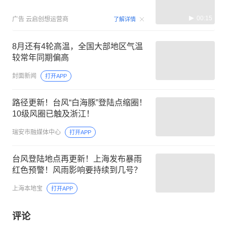
00:15
广告
云启创想运营商
了解详情
8月还有4轮高温，全国大部地区气温
较常年同期偏高
封面新闻
打开APP
路径更新！台风“白海豚”登陆点缩圈！
10级风圈已触及浙江！
瑞安市融媒体中心
打开APP
台风登陆地点再更新！上海发布暴雨
红色预警！风雨影响要持续到几号？
上海本地宝
打开APP
评论