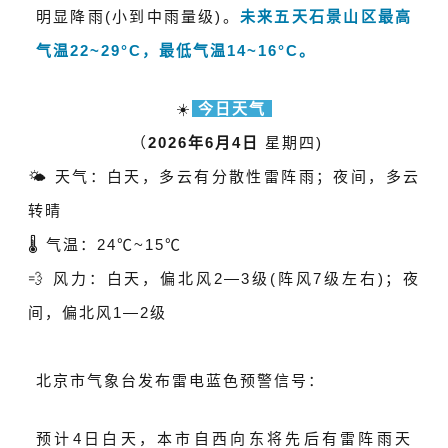
明显降雨(小到中雨量级)。
未来五天石景山区最高
气温22~29°C，最低气温14~16°C。
☀️
今日天气
（
2026年6月4日
星期四)
🌤️ 天气：白天，
多云有分散性雷阵雨；
夜间，
多云
转晴
🌡️ 气温：24℃~
15℃
💨 风力：白天，
偏北风2—3级(阵风7级左右)；夜
间，
偏北风1—2级
北京市气象台发布雷电蓝色预警信号：
预计4日白天，本市自西向东将先后有雷阵雨天