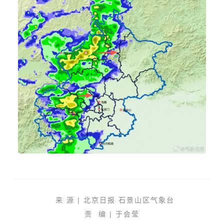
来 源 | 北京日报 石景山区气象台
责 编 | 于会莹