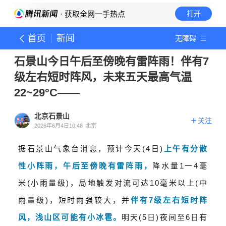
· 获取全网一手热点
打开
首页
新闻
无障碍
石景山今日午后至傍晚有雷阵雨！伴有7
级左右短时阵风，未来五天最高气温
22~29°C——
北京石景山
关注
2026年6月4日10:48
北京
据石景山气象台消息，
预计
今天(4日)
上午有分散
性小阵雨，午后至傍晚有雷阵雨，
降水量1一4毫
米(小雨量级)，局地触发对流可达10毫米以上(中
雨量级)，短时雨强较大，并
伴有7级左右短时阵
风，浅山区可能有小冰雹。
明天(5日)夜间至6日有