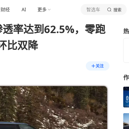
财经
AI
更多
智选车
搜索
透率达到62.5%，零跑
热
环比双降
关注
作