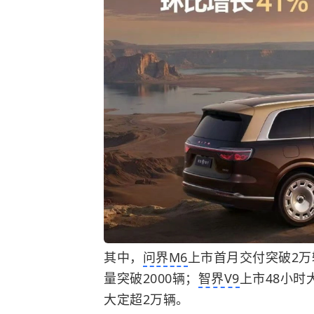
其中，
问界M6
上市首月交付突破2万
量突破2000辆；
智界V9
上市48小时
大定超2万辆。