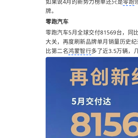
如果说4月的新势力榜单还只是
零跑
牌。
零跑汽车
零跑汽车5月全球交付81569台，同比
大关，再度刷新品牌单月销量历史纪
比第二名
鸿蒙智行
多了近3.5万辆，