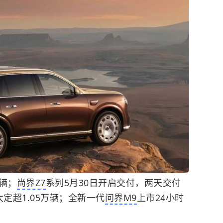
辆；
尚界Z7
系列5月30日开启交付，两天交付
大定超1.05万辆；全新一代
问界M9
上市24小时