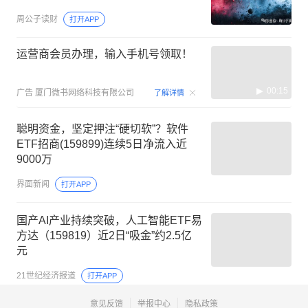
周公子读财
打开APP
运营商会员办理，输入手机号领取！
00:15
广告
厦门微书网络科技有限公司
了解详情
聪明资金，坚定押注“硬切软”？软件
ETF招商(159899)连续5日净流入近
9000万
界面新闻
打开APP
国产AI产业持续突破，人工智能ETF易
方达（159819）近2日“吸金”约2.5亿
元
21世纪经济报道
打开APP
意见反馈
举报中心
隐私政策