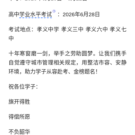
高中
学业水平考试
：2026年6月28日
考试地点：孝义中学 孝义三中 孝义六中 孝义七
中
十年寒窗磨一剑，举手之劳助圆梦。让我们携手
自觉遵守城市管理相关规定，用整洁市容、安静
环境，助力学子从容赴考、金榜题名！
祝各位学子：
旗开得胜
得偿所愿
不负韶华