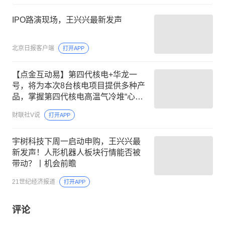
IPO路演现场，王兴兴最新发声
北京日报客户端
打开APP
【点金互动易】第四代核电+华龙一
号，将为本次8台核电项目提供多种产
品，掌握第四代核电高温气冷堆“心脏”
设备，这家公司深度参与“华龙一号”、
财联社V说
打开APP
“国和一号”等重大核电工程的设备配套
宇树科技下周一启动申购，王兴兴最
新发声！人形机器人板块行情能否被
带动？丨机会前瞻
21世纪经济报道
打开APP
评论