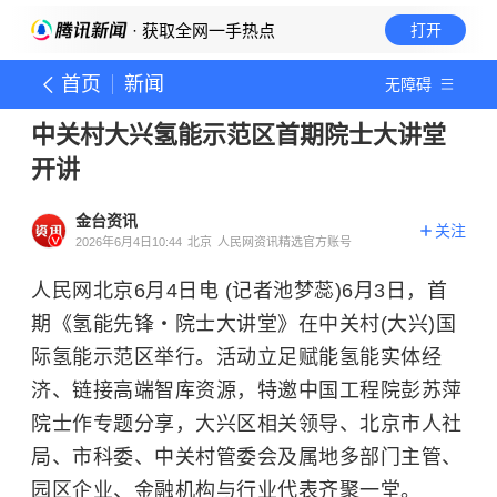
· 获取全网一手热点
打开
首页
新闻
无障碍
中关村大兴氢能示范区首期院士大讲堂
开讲
金台资讯
关注
2026年6月4日10:44
北京
人民网资讯精选官方账号
人民网北京6月4日电 (记者池梦蕊)6月3日，首
期《氢能先锋・院士大讲堂》在中关村(大兴)国
际氢能示范区举行。活动立足赋能氢能实体经
济、链接高端智库资源，特邀中国工程院彭苏萍
院士作专题分享，大兴区相关领导、北京市人社
局、市科委、中关村管委会及属地多部门主管、
园区企业、金融机构与行业代表齐聚一堂。