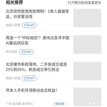
相关推荐
打开腾讯新闻查看更多
北京突然放宽购房限制！2类人直接受
益，炒房客没戏
财视小灵通
打开APP
再造一个“中际旭创”？英伟达急寻中国
AI基站供应商
热点科技
打开APP
北京楼市新政落地，二手房成交或涨
25%到35%，新房成交率引热议
财视小灵通
打开APP
凭本人手机号领移动会员权益！
00:15
广告
加点量-会员中心
了解详情