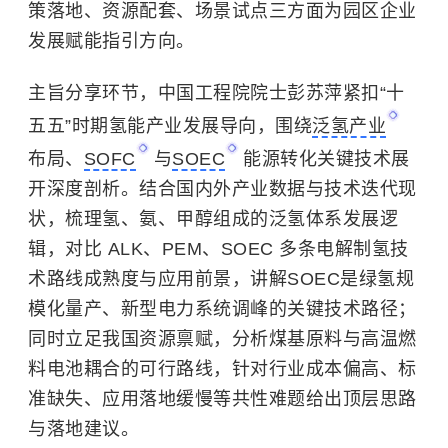
策落地、资源配套、场景试点三方面为园区企业
发展赋能指引方向。
主旨分享环节，中国工程院院士彭苏萍紧扣“十
五五”时期氢能产业发展导向，围绕
泛氢产业
布局、
SOFC
与
SOEC
能源转化关键技术展
开深度剖析。结合国内外产业数据与技术迭代现
状，梳理氢、氨、甲醇组成的泛氢体系发展逻
辑，对比 ALK、PEM、SOEC 多条电解制氢技
术路线成熟度与应用前景，讲解SOEC是绿氢规
模化量产、新型电力系统调峰的关键技术路径；
同时立足我国资源禀赋，分析煤基原料与高温燃
料电池耦合的可行路线，针对行业成本偏高、标
准缺失、应用落地缓慢等共性难题给出顶层思路
与落地建议。