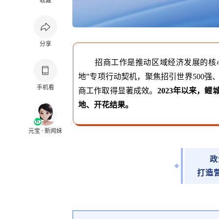
收藏
分享
招商工作是推动区域经济发展的核
地
”
专项行动契机，
聚焦
招引世界
500强
手机看
商工作取得显著成效
。
2023年以来
，鲤
地、开花结果
。
元宝 · 新闻妹
政
打造