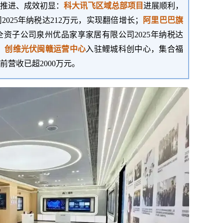
推进、成效初显：
科大讯飞区域总部项目
进展顺利，
司
2025年纳税达212万元，实现翻倍增长
；
阿里巴巴旗
全资子公司泉州优品家享家居有限公司
2025年纳税达
；
创维光伏闽赣运营中心
入驻
鲤城
科创中心，集合福
前营收已超
2000万元。