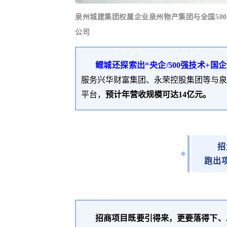
泉州城建集团权属企业泉州物产集团与全国
5
公司
鲤城
还
探索出
“
央企
/500强技术+国
服务兴华财富集团、永荣控股集团等与泉
平台，
预计年营收规模可达
14亿元。
招
跑出
招商项目既要引得来，更要落得下、