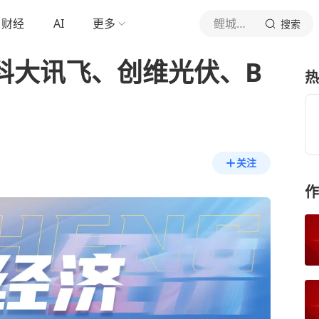
财经
AI
更多
鲤城微事企鹅号
搜索
！科大讯飞、创维光伏、B
热
关注
作