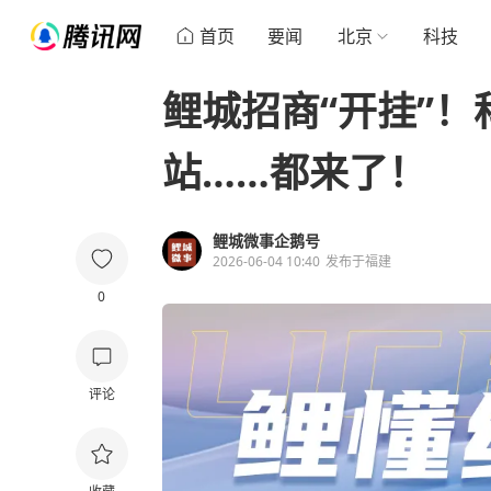
首页
要闻
北京
科技
鲤城招商“开挂”
站……都来了！
鲤城微事企鹅号
2026-06-04 10:40
发布于
福建
0
评论