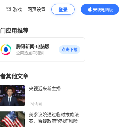
游戏
网页设置
登录
安装电脑版
内容更精彩
门应用推荐
腾讯新闻·电脑版
点击下载
全网热点早知道
者其他文章
央视迎来新主播
-7小时前
美参议院通过临时拨款法
案，暂缓政府“停摆”风险