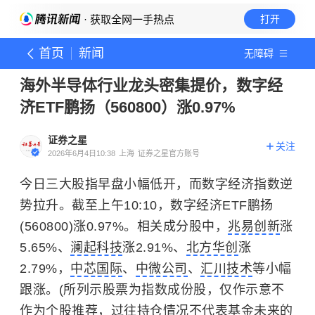
· 获取全网一手热点
打开
首页
新闻
无障碍
海外半导体行业龙头密集提价，数字经
济ETF鹏扬（560800）涨0.97%
证券之星
关注
2026年6月4日10:38
上海
证券之星官方账号
今日三大股指早盘小幅低开，而数字经济指数逆
势拉升。截至上午10:10，数字经济ETF鹏扬
(560800)涨0.97%。相关成分股中，
兆易创新
涨
5.65%、
澜起科技
涨2.91%、
北方华创
涨
2.79%，
中芯国际
、
中微公司
、
汇川技术
等小幅
跟涨。(所列示股票为指数成份股，仅作示意不
作为个股推荐，过往持仓情况不代表基金未来的