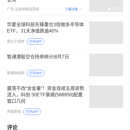
00:15
广告
云启创想运营商
了解详情
华夏全球科技先锋重仓3倍做多半导体
ETF，31天净值跌逾40%
周公子读财
打开APP
智通港股空仓持单统计|8月7日
智通财经网
打开APP
震荡不改“含金量”！资金连续五周逆势
流入，科创 50ETF景顺(588950)配置
窗口几何
界面新闻
打开APP
评论