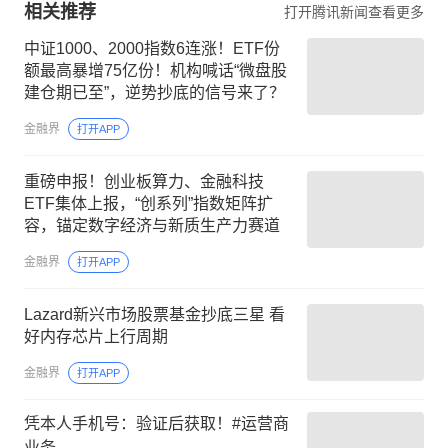
相关推荐
打开腾讯新闻查看更多
中证1000、2000指数6连涨！ETF份
额最高暴增75亿份！机构喊话“微盘股
建仓期已至”，逆势抄底的信号来了？
金融界
打开APP
重磅申报！创业板算力、金融科技
ETF集体上报，“创系列”指数矩阵扩
容，锚定数字经济与新质生产力赛道
金融界
打开APP
Lazard新兴市场股票基金抄底三星 看
好内存芯片上行周期
金融界
打开APP
凭本人手机号：验证后获取！#运营商
业务