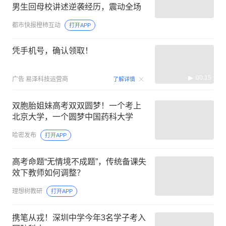
男生回母校讲述逆袭经历，震动全场
都市快报橙柿互动
打开APP
凭手机号，确认领取！
00:15
广告
易泽科技运营商
了解详情
双胞胎姐妹高考双双圆梦！一个考上
北京大学，一个圆梦中国药科大学
哈密发布
打开APP
高考命题“无情境不成题”，传统备课失
效下教师如何调整？
理想树教研
打开APP
携笔从戎！深圳中学今年3名学子考入