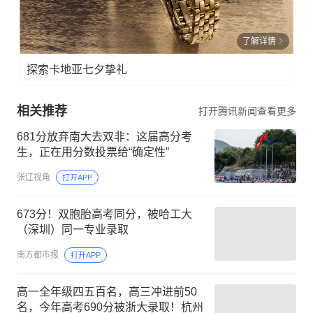
了解详情
探索卡地亚七夕挚礼
相关推荐
打开腾讯新闻查看更多
681分放弃南大去双非：这届高分考
生，正在用分数投票给“确定性”
张辽视角
打开APP
673分！双胞胎高考同分，被哈工大
（深圳）同一专业录取
南方都市报
打开APP
高一全年级四五百名，高三冲进前50
名，今年高考690分被浙大录取！杭州