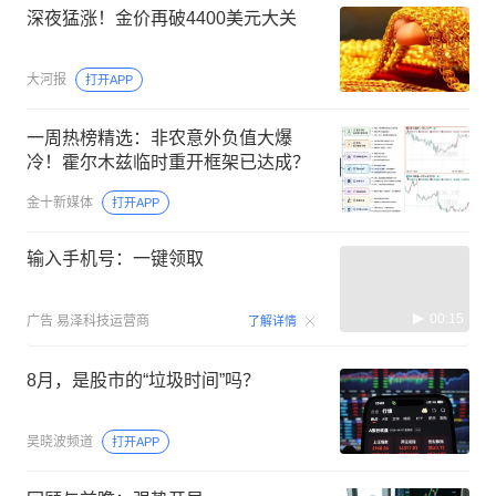
深夜猛涨！金价再破4400美元大关
大河报
打开APP
一周热榜精选：非农意外负值大爆
冷！霍尔木兹临时重开框架已达成？
金十新媒体
打开APP
输入手机号：一键领取
00:15
广告
易泽科技运营商
了解详情
8月，是股市的“垃圾时间”吗？
吴晓波频道
打开APP